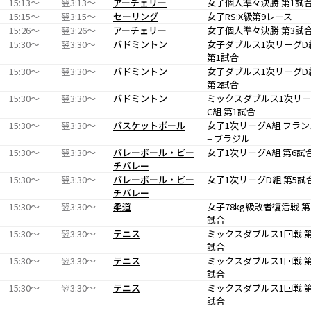
15:13〜
翌3:13〜
アーチェリー
女子個人準々決勝 第1試
15:15〜
翌3:15〜
セーリング
女子RS:X級第9レース
15:26〜
翌3:26〜
アーチェリー
女子個人準々決勝 第3試
15:30〜
翌3:30〜
バドミントン
女子ダブルス1次リーグD
第1試合
15:30〜
翌3:30〜
バドミントン
女子ダブルス1次リーグD
第2試合
15:30〜
翌3:30〜
バドミントン
ミックスダブルス1次リ
C組 第1試合
15:30〜
翌3:30〜
バスケットボール
女子1次リーグA組 フラン
− ブラジル
15:30〜
翌3:30〜
バレーボール・ビー
女子1次リーグA組 第6試
チバレー
15:30〜
翌3:30〜
バレーボール・ビー
女子1次リーグD組 第5試
チバレー
15:30〜
翌3:30〜
柔道
女子78kg級敗者復活戦 第
試合
15:30〜
翌3:30〜
テニス
ミックスダブルス1回戦 第
試合
15:30〜
翌3:30〜
テニス
ミックスダブルス1回戦 第
試合
15:30〜
翌3:30〜
テニス
ミックスダブルス1回戦 第
試合