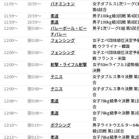
11:55〜
23:55〜
バドミントン
女子ダブルス1次リーグC
第6試合
11:59〜
23:59〜
柔道
男子100kg級3回戦 第4試
11:59〜
23:59〜
柔道
男子100kg級3回戦 第8試
12:00〜
翌0:00〜
バレーボール・ビー
男子1次リーグE組 第5試
チバレー
12:00〜
翌0:00〜
フェンシング
女子エペ団体順位決定予
戦 ウクライナ − 韓国
12:00〜
翌0:00〜
フェンシング
女子エペ団体順位決定予
戦 フランス − 米国
12:00〜
翌0:00〜
射撃・ライフル射撃
女子50mライフル3姿勢
決勝
12:00〜
翌0:00〜
テニス
女子ダブルス準々決勝 第
合
12:00〜
翌0:00〜
テニス
女子ダブルス準々決勝 第
合
12:06〜
翌0:06〜
柔道
女子78kg級準々決勝 第1
合
12:06〜
翌0:06〜
柔道
女子78kg級準々決勝 第3
合
12:10〜
翌0:10〜
ボクシング
男子ライトウエルター64k
級1回戦 第11試合
12:13〜
翌0:13〜
柔道
女子78kg級準々決勝 第2