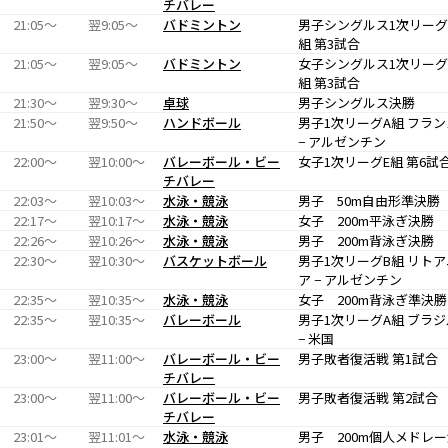
チバレー
21:05〜
翌9:05〜
バドミントン
男子シングルス1次リーグ
組 第3試合
21:05〜
翌9:05〜
バドミントン
女子シングルス1次リーグ
組 第3試合
21:30〜
翌9:30〜
卓球
男子シングルス決勝
21:50〜
翌9:50〜
ハンドボール
男子1次リーグA組 フラン
− アルゼンチン
22:00〜
翌10:00〜
バレーボール・ビー
女子1次リーグE組 第6試
チバレー
22:03〜
翌10:03〜
水泳・競泳
男子 50m自由形準決勝
22:17〜
翌10:17〜
水泳・競泳
女子 200m平泳ぎ決勝
22:26〜
翌10:26〜
水泳・競泳
男子 200m背泳ぎ決勝
22:30〜
翌10:30〜
バスケットボール
男子1次リーグB組 リトア
ア − アルゼンチン
22:35〜
翌10:35〜
水泳・競泳
女子 200m背泳ぎ準決勝
22:35〜
翌10:35〜
バレーボール
男子1次リーグA組 ブラジ
− 米国
23:00〜
翌11:00〜
バレーボール・ビー
男子敗者復活戦 第1試合
チバレー
23:00〜
翌11:00〜
バレーボール・ビー
男子敗者復活戦 第2試合
チバレー
23:01〜
翌11:01〜
水泳・競泳
男子 200m個人メドレ