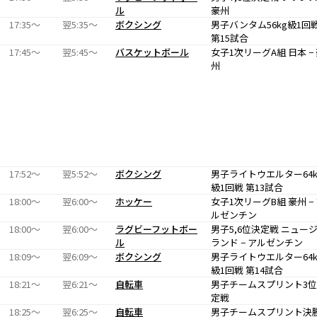
ル
豪州
17:35〜
翌5:35〜
ボクシング
男子バンタム56kg級1回
第15試合
17:45〜
翌5:45〜
バスケットボール
女子1次リーグA組 日本 −
州
17:52〜
翌5:52〜
ボクシング
男子ライトウエルター64k
級1回戦 第13試合
18:00〜
翌6:00〜
ホッケー
女子1次リーグB組 豪州 −
ルゼンチン
18:00〜
翌6:00〜
ラグビーフットボー
男子5,6位決定戦 ニュー
ル
ランド − アルゼンチン
18:09〜
翌6:09〜
ボクシング
男子ライトウエルター64k
級1回戦 第14試合
18:21〜
翌6:21〜
自転車
男子チームスプリント3
定戦
18:25〜
翌6:25〜
自転車
男子チームスプリント決