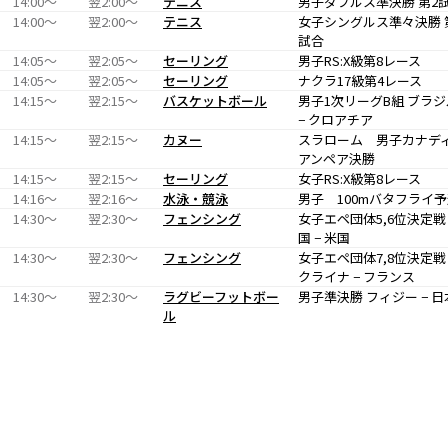
14:00〜
翌2:00〜
テニス
男子ダブルス準決勝 第2
14:00〜
翌2:00〜
テニス
女子シングルス準々決勝 
試合
14:05〜
翌2:05〜
セーリング
男子RS:X級第8レース
14:05〜
翌2:05〜
セーリング
ナクラ17級第4レース
14:15〜
翌2:15〜
バスケットボール
男子1次リーグB組 ブラジ
− クロアチア
14:15〜
翌2:15〜
カヌー
スラローム 男子カナデ
アンペア決勝
14:15〜
翌2:15〜
セーリング
女子RS:X級第8レース
14:16〜
翌2:16〜
水泳・競泳
男子 100mバタフライ
14:30〜
翌2:30〜
フェンシング
女子エペ団体5,6位決定戦
国 − 米国
14:30〜
翌2:30〜
フェンシング
女子エペ団体7,8位決定戦
クライナ − フランス
14:30〜
翌2:30〜
ラグビーフットボー
男子準決勝 フィジー − 日
ル