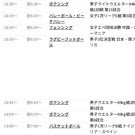
18:26〜
翌6:26〜
ボクシング
男子ライトウエルター64k
級1回戦 第15試合
18:30〜
翌6:30〜
バレーボール・ビー
女子1次リーグE組 第5試
チバレー
18:30〜
翌6:30〜
フェンシング
女子エペ団体決勝 中国 − 
ーマニア
18:30〜
翌6:30〜
ラグビーフットボー
男子3位決定戦 日本 − 南
ル
リカ
18:42〜
翌6:42〜
ボクシング
男子ウエルター69kg級2
第5試合
18:59〜
翌6:59〜
ボクシング
男子ウエルター69kg級2
第6試合
19:00〜
翌7:00〜
バスケットボール
男子1次リーグB組 ナイジ
リア − スペイン