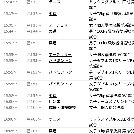
15:30〜
翌3:30〜
テニス
ミックスダブルス1回戦 第
試合
15:37〜
翌3:37〜
柔道
女子78kg級敗者復活戦 第
試合
15:39〜
翌3:39〜
アーチェリー
女子個人準々決勝 第4試
15:44〜
翌3:44〜
柔道
男子100kg級敗者復活戦 
試合
15:51〜
翌3:51〜
柔道
男子100kg級敗者復活戦 
試合
15:55〜
翌3:55〜
アーチェリー
女子個人準決勝 第1試合
15:55〜
翌3:55〜
バドミントン
男子ダブルス1次リーグB
第3試合
15:55〜
翌3:55〜
バドミントン
男子ダブルス1次リーグB
第4試合
15:55〜
翌3:55〜
バドミントン
女子ダブルス1次リーグA
第6試合
15:58〜
翌3:58〜
柔道
女子78kg級準決勝 第1試
16:00〜
翌4:00〜
自転車
男子チームスプリント予
16:00〜
翌4:00〜
体操・体操競技
女子 個人総合決勝
16:00〜
翌4:00〜
テニス
ミックスダブルス1回戦 第
試合
16:05〜
翌4:05〜
柔道
女子78kg級準決勝 第2試