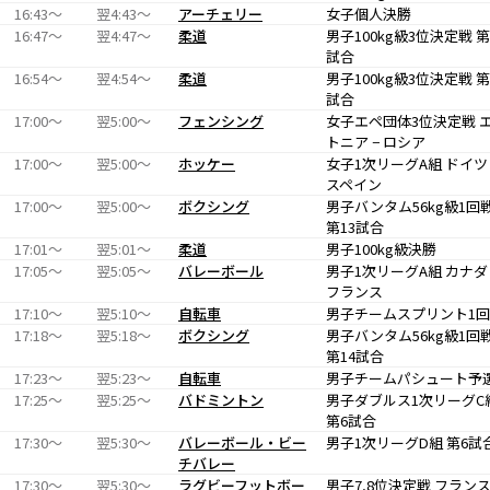
16:43〜
翌4:43〜
アーチェリー
女子個人決勝
16:47〜
翌4:47〜
柔道
男子100kg級3位決定戦 第
試合
16:54〜
翌4:54〜
柔道
男子100kg級3位決定戦 第
試合
17:00〜
翌5:00〜
フェンシング
女子エペ団体3位決定戦 
トニア − ロシア
17:00〜
翌5:00〜
ホッケー
女子1次リーグA組 ドイツ 
スペイン
17:00〜
翌5:00〜
ボクシング
男子バンタム56kg級1回
第13試合
17:01〜
翌5:01〜
柔道
男子100kg級決勝
17:05〜
翌5:05〜
バレーボール
男子1次リーグA組 カナダ 
フランス
17:10〜
翌5:10〜
自転車
男子チームスプリント1
17:18〜
翌5:18〜
ボクシング
男子バンタム56kg級1回
第14試合
17:23〜
翌5:23〜
自転車
男子チームパシュート予
17:25〜
翌5:25〜
バドミントン
男子ダブルス1次リーグC
第6試合
17:30〜
翌5:30〜
バレーボール・ビー
男子1次リーグD組 第6試
チバレー
17:30〜
翌5:30〜
ラグビーフットボー
男子7,8位決定戦 フランス