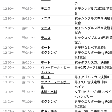
合
12:30〜
翌0:30〜
テニス
男子シングルス3回戦 第8
合
12:30〜
翌0:30〜
テニス
女子シングルス準々決勝 
試合
12:30〜
翌0:30〜
テニス
女子シングルス準々決勝 
試合
12:30〜
翌0:30〜
テニス
ミックスダブルス1回戦 第
試合
12:40〜
翌0:40〜
ボート
男子舵なしペア決勝B
12:43〜
翌0:43〜
ボクシング
男子ウエルター69kg級2
第1試合
12:50〜
翌0:50〜
ボート
女子ダブルスカル決勝B
13:00〜
翌1:00〜
バレーボール・ビー
男子1次リーグE組 第6試
チバレー
13:00〜
翌1:00〜
ボート
男子ダブルスカル決勝B
13:00〜
翌1:00〜
ラグビーフットボー
男子9,10位決定戦 米国 − 
ル
ペイン
13:00〜
翌1:00〜
水泳・水球
女子1次リーグB組 スペイ
− ハンガリー
13:01〜
翌1:01〜
ボクシング
男子ウエルター69kg級2
第2試合
13:02〜
翌1:02〜
水泳・競泳
男子 50m自由形予選