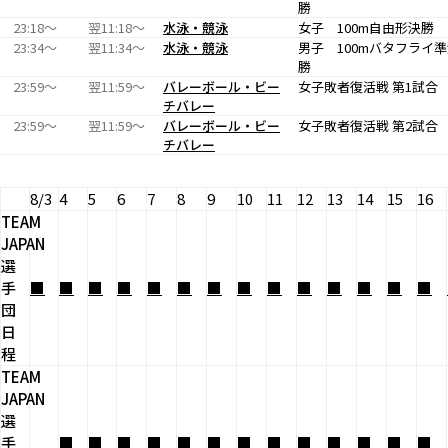
勝
23:18〜
翌11:18〜
水泳・競泳
女子 100m自由形決勝
23:34〜
翌11:34〜
水泳・競泳
男子 100mバタフライ
勝
23:59〜
翌11:59〜
バレーボール・ビー
女子敗者復活戦 第1試合
チバレー
23:59〜
翌11:59〜
バレーボール・ビー
女子敗者復活戦 第2試合
チバレー
8/3
4
5
6
7
8
9
10
11
12
13
14
15
16
TEAM
JAPAN
選
手
■
■
■
■
■
■
■
■
■
■
■
■
■
■
団
日
程
TEAM
JAPAN
選
手
■
■
■
■
■
■
■
■
■
■
■
■
■