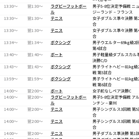
13:30〜
翌1:30〜
ラグビーフットボー
男子5-8位決定予備戦 ニ
ル
ジーランド − フランス
13:30〜
翌1:30〜
テニス
女子ダブルス準々決勝 第
合
13:30〜
翌1:30〜
テニス
女子ダブルス準々決勝 第
合
13:34〜
翌1:34〜
ボクシング
男子ウエルター69kg級2
第4試合
13:40〜
翌1:40〜
ボート
男子軽量級ダブルスカル
決勝C/D
13:43〜
翌1:43〜
ボクシング
男子ライトヘビー81kg級
戦 第5試合
13:59〜
翌1:59〜
ボクシング
男子ライトヘビー81kg級
戦 第6試合
14:00〜
翌2:00〜
ボート
女子舵なしペア決勝C
14:00〜
翌2:00〜
ラグビーフットボー
男子5-8位決定予備戦 ア
ル
ンチン − 豪州
14:00〜
翌2:00〜
テニス
男子シングルス3回戦 第5
合
14:00〜
翌2:00〜
テニス
男子シングルス3回戦 第6
合
14:00〜
翌2:00〜
テニス
男子ダブルス準決勝 第1