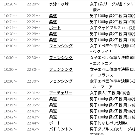
10:20〜
22:20〜
水泳・水球
女子1次リーグA組 イタリ
− 豪州
10:21〜
22:21〜
柔道
男子100kg級2回戦 第2試
10:21〜
22:21〜
柔道
男子100kg級2回戦 第10
10:24〜
22:24〜
ボート
女子クォドプルスカル決
10:28〜
22:28〜
柔道
男子100kg級2回戦 第3試
10:28〜
22:28〜
柔道
男子100kg級2回戦 第11
10:30〜
22:30〜
フェンシング
女子エペ団体準々決勝 中
− ウクライナ
10:30〜
22:30〜
フェンシング
女子エペ団体準々決勝 韓
− エストニア
10:30〜
22:30〜
フェンシング
女子エペ団体準々決勝 ロ
ア − フランス
10:30〜
22:30〜
フェンシング
女子エペ団体準々決勝 米
− ルーマニア
10:31〜
22:31〜
アーチェリー
女子個人3回戦 第8試合
10:35〜
22:35〜
柔道
男子100kg級2回戦 第4試
10:35〜
22:35〜
柔道
男子100kg級2回戦 第12
10:42〜
22:42〜
柔道
男子100kg級2回戦 第5試
10:42〜
22:42〜
柔道
男子100kg級2回戦 第13
10:44〜
22:44〜
ボート
男子舵なしペア決勝A
10:45〜
22:45〜
バドミントン
男子ダブルス1次リーグA
第2試合