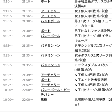
9:10〜
21:10〜
ボート
男子軽量級ダブルスカル
決勝A/B
9:13〜
21:13〜
アーチェリー
女子個人3回戦 第3試合
9:26〜
21:26〜
アーチェリー
女子個人3回戦 第2試合
9:30〜
21:30〜
ハンドボール
男子1次リーグA組 チュニ
ア − カタール
9:30〜
21:30〜
ボート
男子舵なしフォア準決勝A
9:30〜
21:30〜
バレーボール
男子1次リーグB組 イラン 
キューバ
9:35〜
21:35〜
バドミントン
男子シングルス1次リーグ
組 第2試合
9:35〜
21:35〜
バドミントン
女子ダブルス1次リーグB
第2試合
9:35〜
21:35〜
バドミントン
ミックスダブルス1次リ
D組 第3試合
9:39〜
21:39〜
アーチェリー
女子個人3回戦 第1試合
9:50〜
21:50〜
ボート
女子エイト敗者復活戦
9:52〜
21:52〜
アーチェリー
女子個人3回戦 第5試合
10:00〜
22:00〜
バレーボール・ビー
女子1次リーグA組 第5試
チバレー
10:00〜
22:00〜
馬術
馬場馬術個人1次予選（2
目）