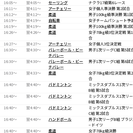
16:05〜
翌4:05〜
セーリング
ナクラ17級第6レース
16:11〜
翌4:11〜
アーチェリー
女子個人準決勝 第2試合
16:12〜
翌4:12〜
柔道
男子100kg級準決勝 第1
16:19〜
翌4:19〜
自転車
女子チームパシュート予
16:19〜
翌4:19〜
柔道
男子100kg級準決勝 第2
16:26〜
翌4:26〜
柔道
女子78kg級3位決定戦 第
合
16:27〜
翌4:27〜
アーチェリー
女子個人3位決定戦
16:30〜
翌4:30〜
バレーボール・ビー
男子1次リーグC組 第5試
チバレー
16:30〜
翌4:30〜
バレーボール・ビー
男子1次リーグC組 第6試
チバレー
16:33〜
翌4:33〜
柔道
女子78kg級3位決定戦 第
合
16:40〜
翌4:40〜
バドミントン
ミックスダブルス1次リ
B組 第5試合
16:40〜
翌4:40〜
バドミントン
ミックスダブルス1次リ
B組 第6試合
16:40〜
翌4:40〜
バドミントン
ミックスダブルス1次リ
C組 第2試合
16:40〜
翌4:40〜
ハンドボール
男子1次リーグB組 ブラジ
− ドイツ
16:40〜
翌4:40〜
柔道
女子78kg級決勝