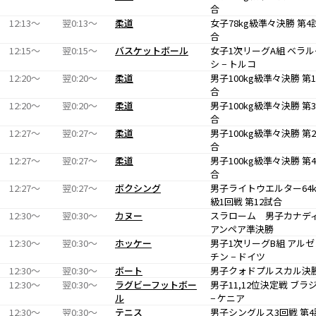
合
12:13〜
翌0:13〜
柔道
女子78kg級準々決勝 第4
合
12:15〜
翌0:15〜
バスケットボール
女子1次リーグA組 ベラル
シ − トルコ
12:20〜
翌0:20〜
柔道
男子100kg級準々決勝 第
合
12:20〜
翌0:20〜
柔道
男子100kg級準々決勝 第
合
12:27〜
翌0:27〜
柔道
男子100kg級準々決勝 第
合
12:27〜
翌0:27〜
柔道
男子100kg級準々決勝 第
合
12:27〜
翌0:27〜
ボクシング
男子ライトウエルター64k
級1回戦 第12試合
12:30〜
翌0:30〜
カヌー
スラローム 男子カナデ
アンペア準決勝
12:30〜
翌0:30〜
ホッケー
男子1次リーグB組 アルゼ
チン − ドイツ
12:30〜
翌0:30〜
ボート
男子クォドプルスカル決
12:30〜
翌0:30〜
ラグビーフットボー
男子11,12位決定戦 ブラ
ル
− ケニア
12:30〜
翌0:30〜
テニス
男子シングルス3回戦 第4