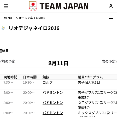
MENU ─ リオデジャネイロ2016
リオデジャネイロ2016
程
結果
前の予定
次の予定
8月11日
現地時間
日本時間
競技
種目/プログラム
7:30〜
19:30〜
ゴルフ
男子個人第1日
8:00〜
20:00〜
バドミントン
男子ダブルス1次リーグC
第5試合
8:00〜
20:00〜
バドミントン
女子ダブルス1次リーグA
第5試合
8:00〜
20:00〜
バドミントン
ミックスダブルス1次リ