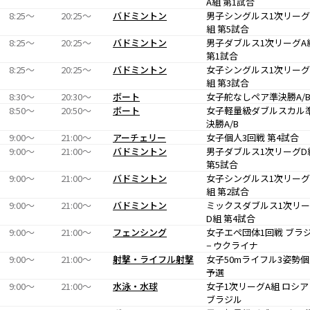
A組 第1試合
8:25〜
20:25〜
バドミントン
男子シングルス1次リーグ
組 第5試合
8:25〜
20:25〜
バドミントン
男子ダブルス1次リーグA
第1試合
8:25〜
20:25〜
バドミントン
女子シングルス1次リーグ
組 第3試合
8:30〜
20:30〜
ボート
女子舵なしペア準決勝A/
8:50〜
20:50〜
ボート
女子軽量級ダブルスカル
決勝A/B
9:00〜
21:00〜
アーチェリー
女子個人3回戦 第4試合
9:00〜
21:00〜
バドミントン
男子ダブルス1次リーグD
第5試合
9:00〜
21:00〜
バドミントン
女子シングルス1次リーグ
組 第2試合
9:00〜
21:00〜
バドミントン
ミックスダブルス1次リ
D組 第4試合
9:00〜
21:00〜
フェンシング
女子エペ団体1回戦 ブラ
− ウクライナ
9:00〜
21:00〜
射撃・ライフル射撃
女子50mライフル3姿勢
予選
9:00〜
21:00〜
水泳・水球
女子1次リーグA組 ロシア 
ブラジル