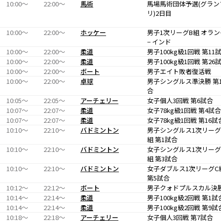
10:00〜
22:00〜
馬術
馬場馬術団体予選(グラン
リ)2日目
10:00〜
22:00〜
ホッケー
男子1次リーグB組 オラン
− インド
10:00〜
22:00〜
柔道
男子100kg級1回戦 第11
10:00〜
22:00〜
柔道
男子100kg級1回戦 第26
10:00〜
22:00〜
ボート
男子エイト敗者復活戦
10:00〜
22:00〜
卓球
男子シングルス準決勝 第
合
10:05〜
22:05〜
アーチェリー
女子個人3回戦 第6試合
10:07〜
22:07〜
柔道
女子78kg級1回戦 第4試合
10:07〜
22:07〜
柔道
女子78kg級1回戦 第16試
10:10〜
22:10〜
バドミントン
男子シングルス1次リーグ
組 第1試合
10:10〜
22:10〜
バドミントン
女子シングルス1次リーグ
組 第3試合
10:10〜
22:10〜
バドミントン
女子ダブルス1次リーグC
第5試合
10:12〜
22:12〜
ボート
男子クォドプルスカル決
10:14〜
22:14〜
柔道
男子100kg級2回戦 第1試
10:14〜
22:14〜
柔道
男子100kg級2回戦 第9試
10:18〜
22:18〜
アーチェリー
女子個人3回戦 第7試合