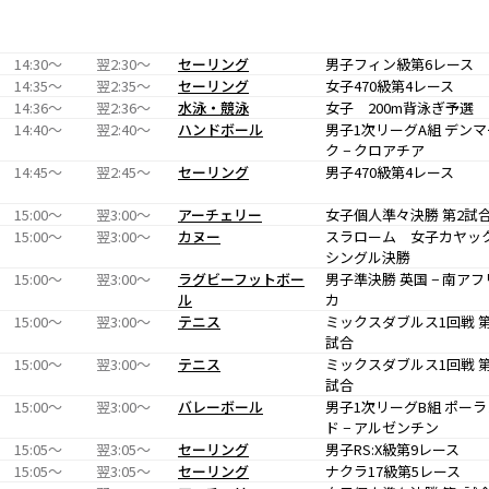
14:30〜
翌2:30〜
セーリング
男子フィン級第6レース
14:35〜
翌2:35〜
セーリング
女子470級第4レース
14:36〜
翌2:36〜
水泳・競泳
女子 200m背泳ぎ予選
14:40〜
翌2:40〜
ハンドボール
男子1次リーグA組 デンマ
ク − クロアチア
14:45〜
翌2:45〜
セーリング
男子470級第4レース
15:00〜
翌3:00〜
アーチェリー
女子個人準々決勝 第2試
15:00〜
翌3:00〜
カヌー
スラローム 女子カヤッ
シングル決勝
15:00〜
翌3:00〜
ラグビーフットボー
男子準決勝 英国 − 南アフ
ル
カ
15:00〜
翌3:00〜
テニス
ミックスダブルス1回戦 第
試合
15:00〜
翌3:00〜
テニス
ミックスダブルス1回戦 第
試合
15:00〜
翌3:00〜
バレーボール
男子1次リーグB組 ポーラ
ド − アルゼンチン
15:05〜
翌3:05〜
セーリング
男子RS:X級第9レース
15:05〜
翌3:05〜
セーリング
ナクラ17級第5レース