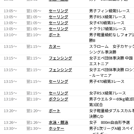
13:05〜
翌1:05〜
セーリング
男子フィン級第5レース
13:05〜
翌1:05〜
セーリング
男子RS:X級第7レース
13:05〜
翌1:05〜
セーリング
女子470級第3レース
13:05〜
翌1:05〜
セーリング
ナクラ17級第3レース
13:10〜
翌1:10〜
ボート
男子軽量級舵なしフォア
勝B
13:15〜
翌1:15〜
カヌー
スラローム 女子カヤッ
シングル準決勝
13:15〜
翌1:15〜
フェンシング
女子エペ団体準決勝 中国 
エストニア
13:15〜
翌1:15〜
フェンシング
女子エペ団体準決勝 ロシ
− ルーマニア
13:15〜
翌1:15〜
セーリング
男子470級第3レース
13:15〜
翌1:15〜
セーリング
女子RS:X級第7レース
13:18〜
翌1:18〜
ボクシング
男子ウエルター69kg級2
第3試合
13:20〜
翌1:20〜
ボート
女子軽量級ダブルスカル
決勝C/D
13:26〜
翌1:26〜
水泳・競泳
女子 800m自由形予選
13:30〜
翌1:30〜
ホッケー
男子1次リーグA組 スペイ
− ベルギー