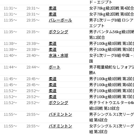
ド − エジプト
11:31〜
23:31〜
柔道
女子78kg級2回戦 第4試合
11:31〜
23:31〜
柔道
女子78kg級2回戦 第8試合
11:35〜
23:35〜
バレーボール
男子1次リーグB組 ロシア 
エジプト
11:35〜
23:35〜
ボクシング
男子バンタム56kg級1回
第12試合
11:38〜
23:38〜
柔道
男子100kg級3回戦 第1試
11:38〜
23:38〜
柔道
男子100kg級3回戦 第5試
11:40〜
23:40〜
水泳・水球
女子1次リーグB組 中国 −
国
11:44〜
23:44〜
ボート
男子軽量級舵なしフォア
勝A
11:45〜
23:45〜
柔道
男子100kg級3回戦 第2試
11:45〜
23:45〜
柔道
男子100kg級3回戦 第6試
11:52〜
23:52〜
柔道
男子100kg級3回戦 第3試
11:52〜
23:52〜
柔道
男子100kg級3回戦 第7試
11:52〜
23:52〜
ボクシング
男子ライトウエルター64k
級1回戦 第10試合
11:55〜
23:55〜
バドミントン
男子シングルス1次リーグ
組 第6試合
11:55〜
23:55〜
バドミントン
女子シングルス1次リーグ
組 第2試合