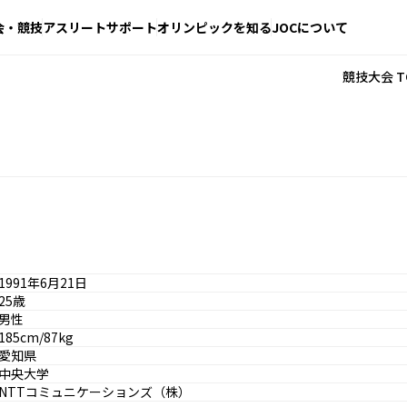
会・競技
アスリートサポート
オリンピックを知る
JOCについて
競技大会 T
1991年6月21日
25歳
男性
185cm/87kg
愛知県
中央大学
NTTコミュニケーションズ（株）