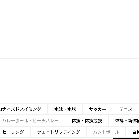
ロナイズドスイミング
水泳・水球
サッカー
テニス
バレーボール・ビーチバレー
体操・体操競技
体操・新体
セーリング
ウエイトリフティング
ハンドボール
自