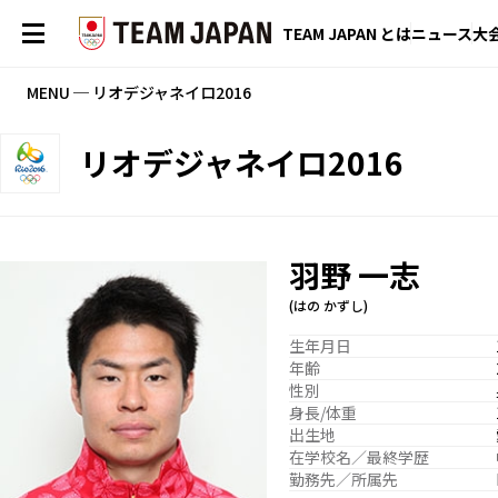
TEAM JAPAN とは
ニュース
大
MENU ─ リオデジャネイロ2016
リオデジャネイロ2016
羽野 一志
(はの かずし)
生年月日
年齢
性別
身長/体重
出生地
在学校名／最終学歴
勤務先／所属先