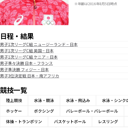
※年齢は2016年8月5日時点
日程・結果
男子1次リーグC組 ニュージーランド − 日本
男子1次リーグC組 英国 − 日本
男子1次リーグC組 ケニア − 日本
男子準々決勝 日本 − フランス
男子準決勝 フィジー − 日本
男子3位決定戦 日本 − 南アフリカ
競技一覧
陸上競技
水泳・競泳
水泳・飛込み
水泳・シンク
ホッケー
ボクシング
バレーボール・バレーボール
体操・トランポリン
バスケットボール
レスリング