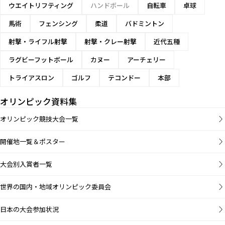
ウエイトリフティング
ハンドボール
自転車
卓球
馬術
フェンシング
柔道
バドミントン
射撃・ライフル射撃
射撃・クレー射撃
近代五種
ラグビーフットボール
カヌー
アーチェリー
トライアスロン
ゴルフ
テコンドー
本部
オリンピック資料集
オリンピック競技大会一覧
開催地一覧＆ポスター
大会別入賞者一覧
世界の国内・地域オリンピック委員会
日本の大会参加状況