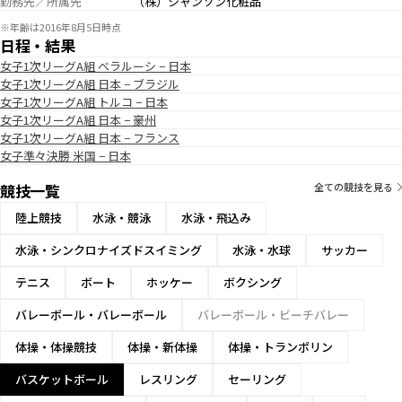
勤務先／所属先
（株）シャンソン化粧品
※年齢は2016年8月5日時点
日程・結果
女子1次リーグA組 ベラルーシ − 日本
女子1次リーグA組 日本 − ブラジル
女子1次リーグA組 トルコ − 日本
女子1次リーグA組 日本 − 豪州
女子1次リーグA組 日本 − フランス
女子準々決勝 米国 − 日本
競技一覧
全ての競技を見る
陸上競技
水泳・競泳
水泳・飛込み
水泳・シンクロナイズドスイミング
水泳・水球
サッカー
テニス
ボート
ホッケー
ボクシング
バレーボール・バレーボール
バレーボール・ビーチバレー
体操・体操競技
体操・新体操
体操・トランポリン
バスケットボール
レスリング
セーリング