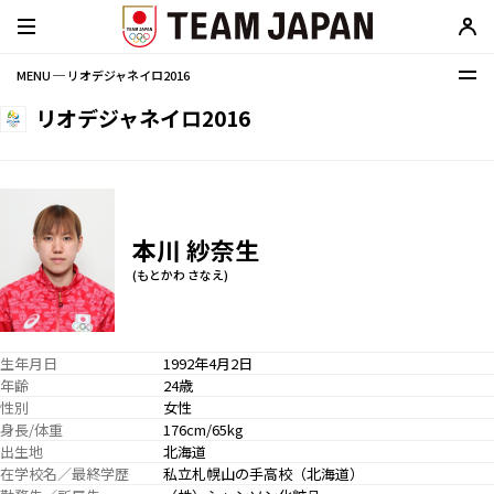
MENU ─ リオデジャネイロ2016
リオデジャネイロ2016
本川 紗奈生
(もとかわ さなえ)
生年月日
1992年4月2日
年齢
24歳
性別
女性
身長/体重
176cm/65kg
出生地
北海道
在学校名／最終学歴
私立札幌山の手高校（北海道）