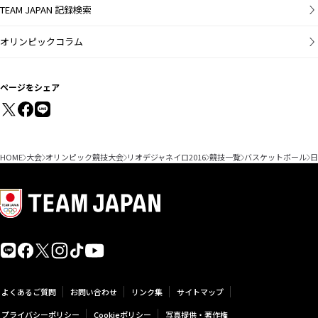
TEAM JAPAN 記録検索
オリンピックコラム
ページをシェア
HOME
大会
オリンピック競技大会
リオデジャネイロ2016
競技一覧
バスケットボール
日
よくあるご質問
お問い合わせ
リンク集
サイトマップ
プライバシーポリシー
Cookieポリシー
写真提供・著作権