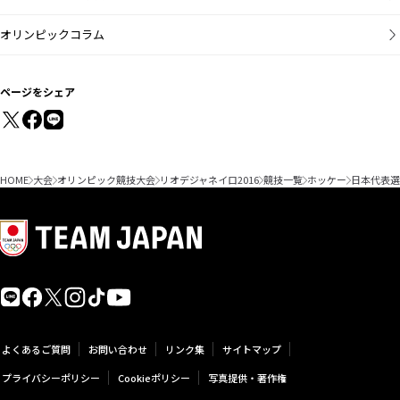
オリンピックコラム
ページをシェア
HOME
大会
オリンピック競技大会
リオデジャネイロ2016
競技一覧
ホッケー
日本代表選
よくあるご質問
お問い合わせ
リンク集
サイトマップ
プライバシーポリシー
Cookieポリシー
写真提供・著作権