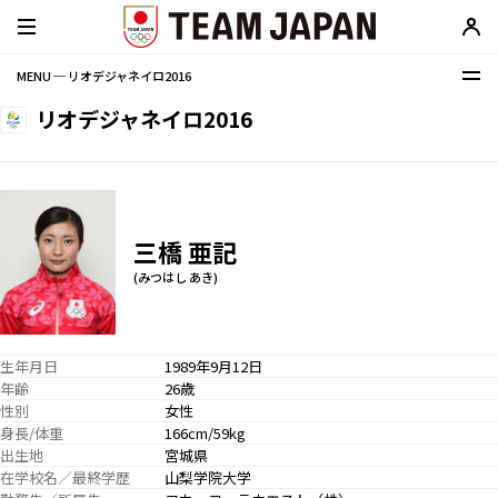
MENU ─ リオデジャネイロ2016
リオデジャネイロ2016
三橋 亜記
(みつはし あき)
生年月日
1989年9月12日
年齢
26歳
性別
女性
身長/体重
166cm/59kg
出生地
宮城県
在学校名／最終学歴
山梨学院大学