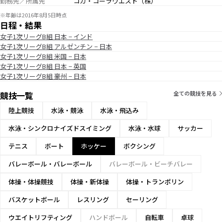
勤務先／所属先
コカ・コーラウエスト（株）
※年齢は2016年8月5日時点
日程・結果
女子1次リーグB組 日本 − インド
女子1次リーグB組 アルゼンチン − 日本
女子1次リーグB組 米国 − 日本
女子1次リーグB組 日本 − 英国
女子1次リーグB組 豪州 − 日本
競技一覧
全ての競技を見る
陸上競技
水泳・競泳
水泳・飛込み
水泳・シンクロナイズドスイミング
水泳・水球
サッカー
テニス
ボート
ホッケー
ボクシング
バレーボール・バレーボール
バレーボール・ビーチバレー
体操・体操競技
体操・新体操
体操・トランポリン
バスケットボール
レスリング
セーリング
ウエイトリフティング
ハンドボール
自転車
卓球