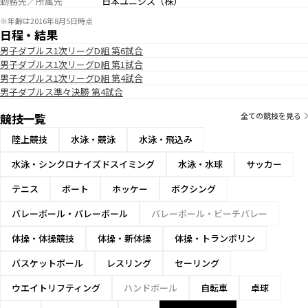
勤務先／所属先
日本ユニシス（株）
※年齢は2016年8月5日時点
日程・結果
男子ダブルス1次リーグD組 第6試合
男子ダブルス1次リーグD組 第1試合
男子ダブルス1次リーグD組 第4試合
男子ダブルス準々決勝 第4試合
競技一覧
全ての競技を見る
陸上競技
水泳・競泳
水泳・飛込み
水泳・シンクロナイズドスイミング
水泳・水球
サッカー
テニス
ボート
ホッケー
ボクシング
バレーボール・バレーボール
バレーボール・ビーチバレー
体操・体操競技
体操・新体操
体操・トランポリン
バスケットボール
レスリング
セーリング
ウエイトリフティング
ハンドボール
自転車
卓球