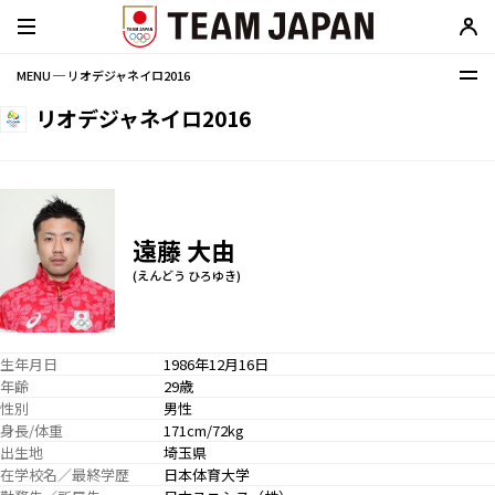
MENU ─ リオデジャネイロ2016
リオデジャネイロ2016
遠藤 大由
(えんどう ひろゆき)
生年月日
1986年12月16日
年齢
29歳
性別
男性
身長/体重
171cm/72kg
出生地
埼玉県
在学校名／最終学歴
日本体育大学