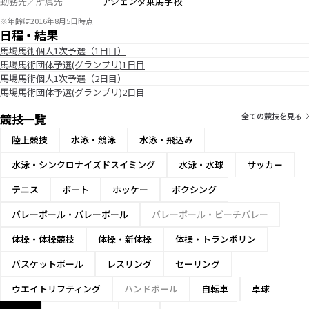
勤務先／所属先
アシェンダ乗馬学校
※年齢は2016年8月5日時点
日程・結果
馬場馬術個人1次予選（1日目）
馬場馬術団体予選(グランプリ)1日目
馬場馬術個人1次予選（2日目）
馬場馬術団体予選(グランプリ)2日目
競技一覧
全ての競技を見る
陸上競技
水泳・競泳
水泳・飛込み
水泳・シンクロナイズドスイミング
水泳・水球
サッカー
テニス
ボート
ホッケー
ボクシング
バレーボール・バレーボール
バレーボール・ビーチバレー
体操・体操競技
体操・新体操
体操・トランポリン
バスケットボール
レスリング
セーリング
ウエイトリフティング
ハンドボール
自転車
卓球