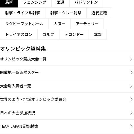
馬術
フェンシング
柔道
バドミントン
射撃・ライフル射撃
射撃・クレー射撃
近代五種
ラグビーフットボール
カヌー
アーチェリー
トライアスロン
ゴルフ
テコンドー
本部
オリンピック資料集
オリンピック競技大会一覧
開催地一覧＆ポスター
大会別入賞者一覧
世界の国内・地域オリンピック委員会
日本の大会参加状況
TEAM JAPAN 記録検索