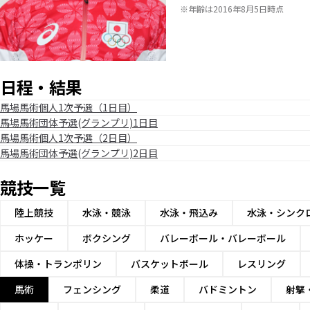
※年齢は2016年8月5日時点
日程・結果
馬場馬術個人1次予選（1日目）
馬場馬術団体予選(グランプリ)1日目
馬場馬術個人1次予選（2日目）
馬場馬術団体予選(グランプリ)2日目
競技一覧
陸上競技
水泳・競泳
水泳・飛込み
水泳・シンク
ホッケー
ボクシング
バレーボール・バレーボール
体操・トランポリン
バスケットボール
レスリング
馬術
フェンシング
柔道
バドミントン
射撃