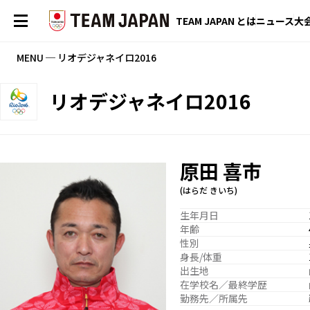
TEAM JAPAN とは
ニュース
大
MENU ─ リオデジャネイロ2016
リオデジャネイロ2016
原田 喜市
(はらだ きいち)
生年月日
年齢
性別
身長/体重
出生地
在学校名／最終学歴
勤務先／所属先