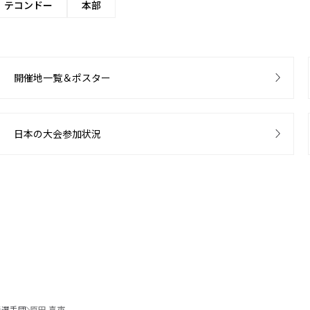
テコンドー
本部
開催地一覧＆ポスター
日本の大会参加状況
表選手団
原田 喜市