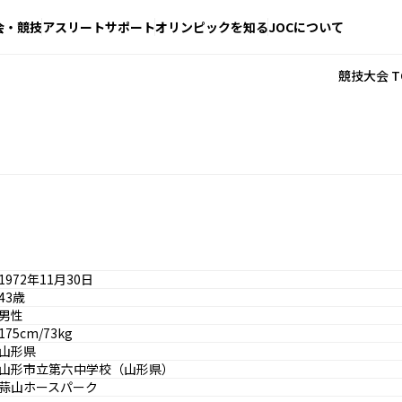
会・競技
アスリートサポート
オリンピックを知る
JOCについて
競技大会 T
1972年11月30日
43歳
男性
175cm/73kg
山形県
山形市立第六中学校（山形県）
蒜山ホースパーク