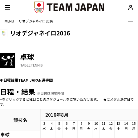
MENU ─ リオデジャネイロ2016
リオデジャネイロ2016
卓球
TABLETENNIS
OP
日程
結果
TEAM JAPAN選手団
日程・結果
※日付は現地時間
+をクリックすると種目ごとのスケジュールをご覧いただけます。 ★はメダル決定日で
す。
2016年8月
競技名
3
4
5
6
7
8
9
10
11
12
13
14
15
水
木
金
土
日
月
火
水
木
金
土
日
月
卓球