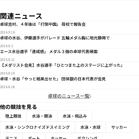
関連ニュース
卓球吉村、４年後は「打倒中国」 母校で報告会
2016.9.16
卓球の水谷、伊藤選手がパレード 五輪メダル胸に地元静岡で
2016.9.3
エース水谷選手「達成感」 メダル３個の卓球代表帰国
2016.8.21
【メダリスト会見】水谷選手「ひとつまた上のステージに上がった」
2016.8.19
卓球・水谷「やっと結果出せた」 団体銀の日本代表が会見
2016.8.18
卓球のニュース一覧
他の競技を見る
陸上競技
水泳・競泳
水泳・飛込み
水泳・シンクロナイズドスイミング
水泳・水球
サッカー
テニス
ボート
ホッケー
ボクシング