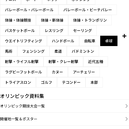
バレーボール・バレーボール
バレーボール・ビーチバレー
体操・体操競技
体操・新体操
体操・トランポリン
バスケットボール
レスリング
セーリング
ウエイトリフティング
ハンドボール
自転車
卓球
馬術
フェンシング
柔道
バドミントン
射撃・ライフル射撃
射撃・クレー射撃
近代五種
ラグビーフットボール
カヌー
アーチェリー
トライアスロン
ゴルフ
テコンドー
本部
オリンピック資料集
オリンピック競技大会一覧
開催地一覧＆ポスター