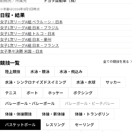
勤務先／所属先
トヨタ自動車（株）
※年齢は2016年8月5日時点
日程・結果
女子1次リーグA組 ベラルーシ − 日本
女子1次リーグA組 日本 − ブラジル
女子1次リーグA組 トルコ − 日本
女子1次リーグA組 日本 − 豪州
女子1次リーグA組 日本 − フランス
女子準々決勝 米国 − 日本
競技一覧
全ての競技を見る
陸上競技
水泳・競泳
水泳・飛込み
水泳・シンクロナイズドスイミング
水泳・水球
サッカー
テニス
ボート
ホッケー
ボクシング
バレーボール・バレーボール
バレーボール・ビーチバレー
体操・体操競技
体操・新体操
体操・トランポリン
バスケットボール
レスリング
セーリング