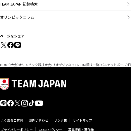
TEAM JAPAN 記録検索
オリンピックコラム
ページをシェア
HOME
大会
オリンピック競技大会
リオデジャネイロ2016
競技一覧
バスケットボール
日
よくあるご質問
お問い合わせ
リンク集
サイトマップ
プライバシーポリシー
Cookieポリシー
写真提供・著作権