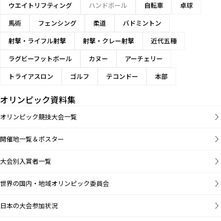
ウエイトリフティング
ハンドボール
自転車
卓球
馬術
フェンシング
柔道
バドミントン
射撃・ライフル射撃
射撃・クレー射撃
近代五種
ラグビーフットボール
カヌー
アーチェリー
トライアスロン
ゴルフ
テコンドー
本部
オリンピック資料集
オリンピック競技大会一覧
開催地一覧＆ポスター
大会別入賞者一覧
世界の国内・地域オリンピック委員会
日本の大会参加状況