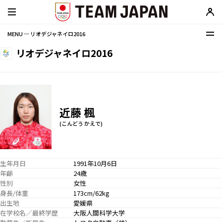
MENU ─ リオデジャネイロ2016
リオデジャネイロ2016
近藤 楓
(こんどう かえで)
生年月日
1991年10月6日
年齢
24歳
性別
女性
身長/体重
173cm/62kg
出生地
愛媛県
在学校名／最終学歴
大阪人間科学大学