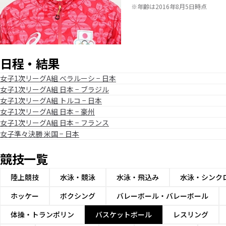
※年齢は2016年8月5日時点
日程・結果
女子1次リーグA組 ベラルーシ − 日本
女子1次リーグA組 日本 − ブラジル
女子1次リーグA組 トルコ − 日本
女子1次リーグA組 日本 − 豪州
女子1次リーグA組 日本 − フランス
女子準々決勝 米国 − 日本
競技一覧
陸上競技
水泳・競泳
水泳・飛込み
水泳・シンク
ホッケー
ボクシング
バレーボール・バレーボール
体操・トランポリン
バスケットボール
レスリング