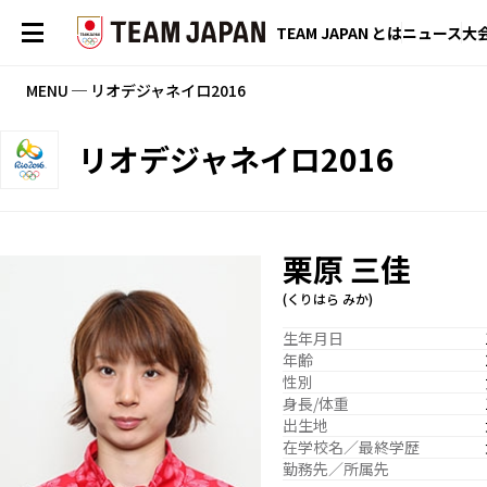
TEAM JAPAN とは
ニュース
大
MENU ─ リオデジャネイロ2016
リオデジャネイロ2016
栗原 三佳
(くりはら みか)
生年月日
年齢
性別
身長/体重
出生地
在学校名／最終学歴
勤務先／所属先