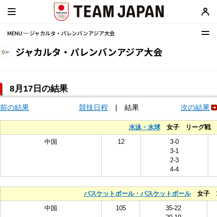
MENU ─ ジャカルタ・パレンバンアジア大会
ジャカルタ・パレンバンアジア大会
8月17日の結果
前の結果
競技日程
|
結果
次の結果
水泳・水球
女子 リーグ戦
中国
12
3-0
3-1
2-3
4-4
バスケットボール・バスケットボール
女子 1
中国
105
35-22