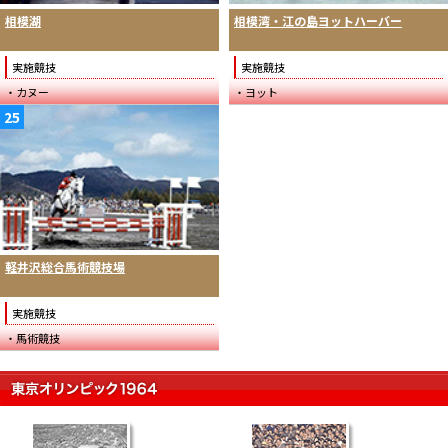
相模湖
相模湾・江の島ヨットハーバー
実施競技
実施競技
・カヌー
・ヨット
25
軽井沢総合馬術競技場
実施競技
・馬術競技