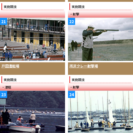
実施競技
実施競技
・射撃
21
22
戸田漕艇場
所沢クレー射撃場
実施競技
実施競技
・漕艇
・射撃
23
24