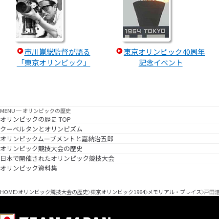
市川崑総監督が語る
東京オリンピック40周年
「東京オリンピック」
記念イベント
MENU ─ オリンピックの歴史
オリンピックの歴史 TOP
クーベルタンとオリンピズム
オリンピックムーブメントと嘉納治五郎
オリンピック競技大会の歴史
日本で開催されたオリンピック競技大会
オリンピック資料集
HOME
オリンピック競技大会の歴史
東京オリンピック1964
メモリアル・プレイス
戸田