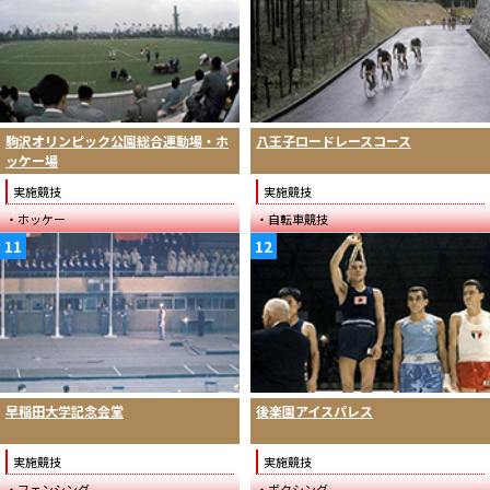
駒沢オリンピック公園総合運動場・ホ
八王子ロードレースコース
ッケー場
実施競技
実施競技
・ホッケー
・自転車競技
11
12
早稲田大学記念会堂
後楽園アイスパレス
実施競技
実施競技
・フェンシング
・ボクシング