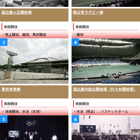
国立霞ヶ丘競技場
秩父宮ラグビー場
実施競技
実施競技
・陸上競技、蹴球、馬術競技
・蹴球
3
4
東京体育館
国立屋内総合競技場（代々木競技場）
実施競技
実施競技
・体操競技、水泳（水球）
・水泳（飛込）、バスケットボール
5
6