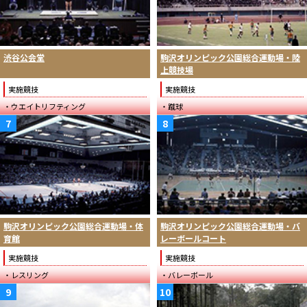
渋谷公会堂
駒沢オリンピック公園総合運動場・陸
上競技場
実施競技
実施競技
・ウエイトリフティング
・蹴球
7
8
駒沢オリンピック公園総合運動場・体
駒沢オリンピック公園総合運動場・バ
育館
レーボールコート
実施競技
実施競技
・レスリング
・バレーボール
9
10