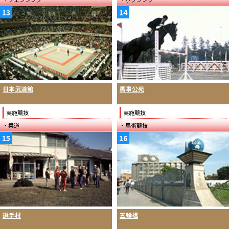
13
14
日本武道館
馬事公苑
実施競技
実施競技
・柔道
・馬術競技
15
16
選手村
五輪橋