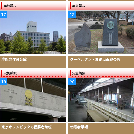
実施競技
実施競技
17
18
岸記念体育会館
クーベルタン・嘉納治五郎の碑
実施競技
実施競技
19
20
東京オリンピックの優勝者銘板
朝霞射撃場