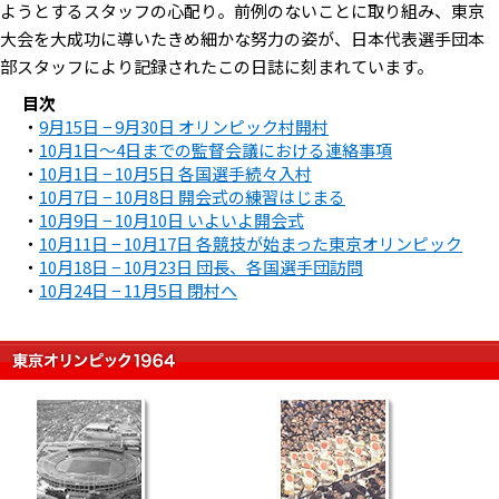
ようとするスタッフの心配り。前例のないことに取り組み、東京
大会を大成功に導いたきめ細かな努力の姿が、日本代表選手団本
部スタッフにより記録されたこの日誌に刻まれています。
目次
・
9月15日 − 9月30日 オリンピック村開村
・
10月1日〜4日までの監督会議における連絡事項
・
10月1日 − 10月5日 各国選手続々入村
・
10月7日 − 10月8日 開会式の練習はじまる
・
10月9日 − 10月10日 いよいよ開会式
・
10月11日 − 10月17日 各競技が始まった東京オリンピック
・
10月18日 − 10月23日 団長、各国選手団訪問
・
10月24日 − 11月5日 閉村へ