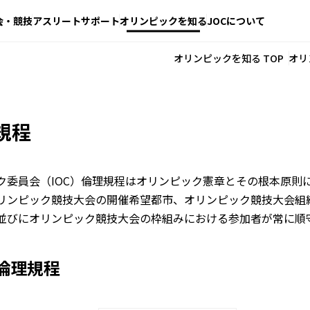
会・競技
アスリートサポート
オリンピックを知る
JOCについて
オリンピックを知る TOP
オリ
規程
ク委員会（IOC）倫理規程はオリンピック憲章とその根本原則に
リンピック競技大会の開催希望都市、オリンピック競技大会組
並びにオリンピック競技大会の枠組みにおける参加者が常に順
C倫理規程