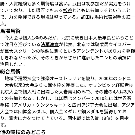
勝・入賞経験も多く期待度は高い。
武田
は初参加だが実力をつけ
てきており、また師匠でもある
杉谷
とともに参加するということ
で、力を発揮できる環境は整っている。
武田
は馬術代表選手の紅一
点。
馬場馬術
今大会は個人1枠のみだが、北京に続き日本人最年長ということ
で注目を浴びている
法華津寛
が代表。北京では騎乗馬ウイスパー
が巨大スクリーンの映像に驚くというアクシデントがあり力を発揮
しきれなかったが、そのときからさらに進歩したコンビの演技に
注目したい。
総合馬術
地域予選競技会で強豪オーストラリアを破り、2000年のシドニ
ー大会以来3大会ぶりに団体枠を獲得した。オリンピック経験者は
北京大会で個人戦に出場した
大岩義明
のみで、その他の4人は初め
ての参加となる。しかし、ほぼ同じメンバーで2010年には世界選
手権（アメリカ・ケンタッキー）と広州アジア大会に出場、アジア
大会では団体金メダル、個人金メダルと銅メダルを獲得してお
り、着実に力をつけてきている。団体戦では入賞（8位）を目指
す。
他の競技のみどころ