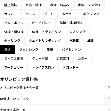
陸上競技
水泳・競泳
水泳・飛込み
水泳・シンクロ
サッカー
テニス
ボート
ホッケー
ボクシング
バレーボール
ビーチバレー
体操・体操競技
体操・新体操
体操・トランポリン
レスリング
セーリング
ウエイトリフティング
自転車
卓球
馬術
フェンシング
柔道
バドミントン
ライフル射撃
クレー射撃
近代五種
カヌー
アーチェリー
トライアスロン
テコンドー
オリンピック資料集
オリンピック競技大会一覧
開催地一覧＆ポスター
大会別入賞者一覧