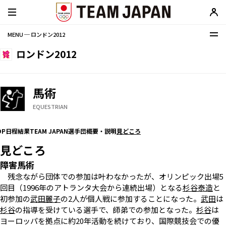
MENU ─ ロンドン2012
ロンドン2012
馬術
EQUESTRIAN
OP
日程
結果
TEAM JAPAN選手団
概要・説明
見どころ
見どころ
障害馬術
残念ながら団体での参加は叶わなかったが、オリンピック出場5
回目（1996年のアトランタ大会から連続出場）となる
杉谷泰造
と
初参加の
武田麗子
の2人が個人戦に参加することになった。
武田
は
杉谷
の指導を受けている選手で、師弟での参加となった。
杉谷
は
ヨーロッパを拠点に約20年活動を続けており、国際競技会での優