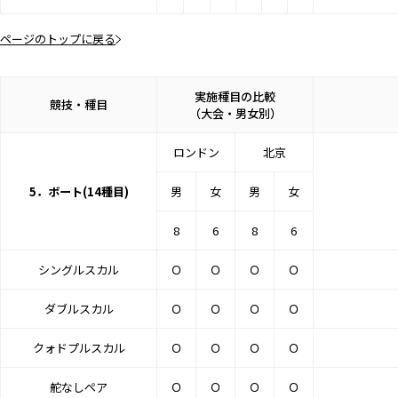
ページのトップに戻る
実施種目の比較
競技・種目
（大会・男女別）
ロンドン
北京
5．ボート(14種目)
男
女
男
女
8
6
8
6
シングルスカル
Ｏ
Ｏ
Ｏ
Ｏ
ダブルスカル
Ｏ
Ｏ
Ｏ
Ｏ
クォドプルスカル
Ｏ
Ｏ
Ｏ
Ｏ
舵なしペア
Ｏ
Ｏ
Ｏ
Ｏ