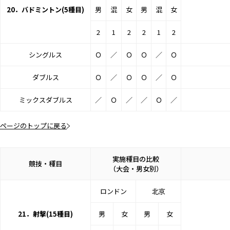
20．バドミントン(5種目)
男
混
女
男
混
女
2
1
2
2
1
2
シングルス
Ｏ
／
Ｏ
Ｏ
／
Ｏ
ダブルス
Ｏ
／
Ｏ
Ｏ
／
Ｏ
ミックスダブルス
／
Ｏ
／
／
Ｏ
／
ページのトップに戻る
実施種目の比較
競技・種目
（大会・男女別）
ロンドン
北京
21．射撃(15種目)
男
女
男
女