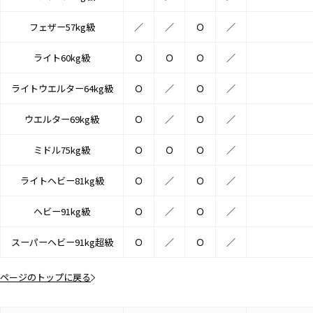
フェザー57kg級
／
／
Ｏ
／
ライト60kg級
Ｏ
Ｏ
Ｏ
／
ライトウエルター64kg級
Ｏ
／
Ｏ
／
ウエルター69kg級
Ｏ
／
Ｏ
／
ミドル75kg級
Ｏ
Ｏ
Ｏ
／
ライトヘビー81kg級
Ｏ
／
Ｏ
／
ヘビー91kg級
Ｏ
／
Ｏ
／
スーパーヘビー91kg超級
Ｏ
／
Ｏ
／
ページのトップに戻る