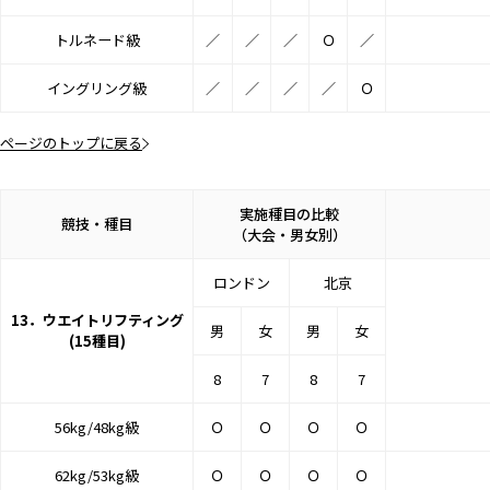
トルネード級
／
／
／
Ｏ
／
イングリング級
／
／
／
／
Ｏ
ページのトップに戻る
実施種目の比較
競技・種目
（大会・男女別）
ロンドン
北京
13．ウエイトリフティング
男
女
男
女
(15種目)
8
7
8
7
56kg/48kg級
Ｏ
Ｏ
Ｏ
Ｏ
62kg/53kg級
Ｏ
Ｏ
Ｏ
Ｏ