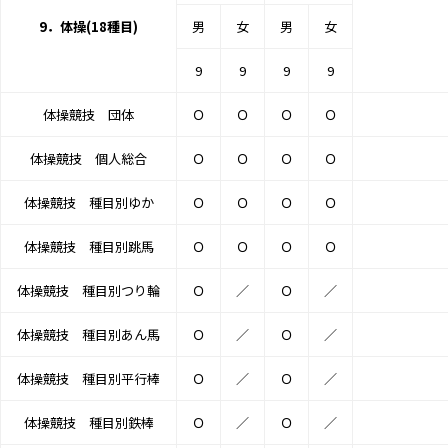
9．体操(18種目)
男
女
男
女
9
9
9
9
体操競技 団体
Ｏ
Ｏ
Ｏ
Ｏ
体操競技 個人総合
Ｏ
Ｏ
Ｏ
Ｏ
体操競技 種目別ゆか
Ｏ
Ｏ
Ｏ
Ｏ
体操競技 種目別跳馬
Ｏ
Ｏ
Ｏ
Ｏ
体操競技 種目別つり輪
Ｏ
／
Ｏ
／
体操競技 種目別あん馬
Ｏ
／
Ｏ
／
体操競技 種目別平行棒
Ｏ
／
Ｏ
／
体操競技 種目別鉄棒
Ｏ
／
Ｏ
／