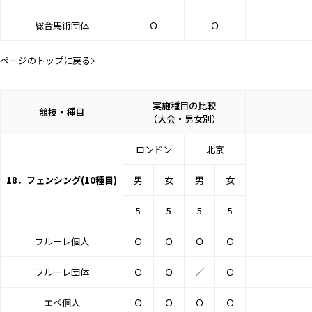
総合馬術団体
Ｏ
Ｏ
ページのトップに戻る
実施種目の比較
競技・種目
（大会・男女別）
ロンドン
北京
18．フェンシング(10種目)
男
女
男
女
5
5
5
5
フルーレ個人
Ｏ
Ｏ
Ｏ
Ｏ
フルーレ団体
Ｏ
Ｏ
／
Ｏ
エペ個人
Ｏ
Ｏ
Ｏ
Ｏ