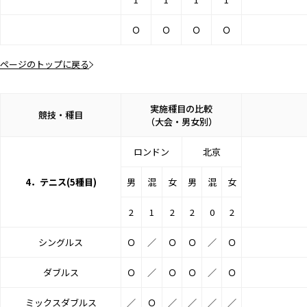
Ｏ
Ｏ
Ｏ
Ｏ
ページのトップに戻る
実施種目の比較
競技・種目
（大会・男女別）
ロンドン
北京
4．テニス(5種目)
男
混
女
男
混
女
2
1
2
2
0
2
シングルス
Ｏ
／
Ｏ
Ｏ
／
Ｏ
ダブルス
Ｏ
／
Ｏ
Ｏ
／
Ｏ
ミックスダブルス
／
Ｏ
／
／
／
／