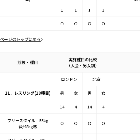
1
1
1
1
Ｏ
Ｏ
Ｏ
Ｏ
ページのトップに戻る
実施種目の比較
競技・種目
（大会・男女別）
ロンドン
北京
11．レスリング(18種目)
男
女
男
女
14
4
14
4
フリースタイル 55kg
Ｏ
Ｏ
Ｏ
Ｏ
級/48kg級