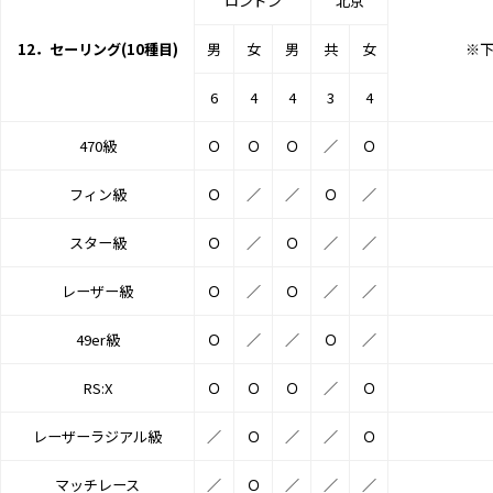
ロンドン
北京
12．セーリング(10種目)
男
女
男
共
女
※
6
4
4
3
4
470級
Ｏ
Ｏ
Ｏ
／
Ｏ
フィン級
Ｏ
／
／
Ｏ
／
スター級
Ｏ
／
Ｏ
／
／
レーザー級
Ｏ
／
Ｏ
／
／
49er級
Ｏ
／
／
Ｏ
／
RS:X
Ｏ
Ｏ
Ｏ
／
Ｏ
レーザーラジアル級
／
Ｏ
／
／
Ｏ
マッチレース
／
Ｏ
／
／
／