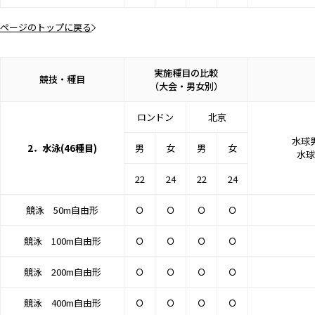
ページのトップに戻る
実施種目の比較
競技・種目
（大会・男女別）
ロンドン
北京
水球男
2．水泳(46種目)
男
女
男
女
水球
22
24
22
24
競泳 50m自由形
Ｏ
Ｏ
Ｏ
Ｏ
競泳 100m自由形
Ｏ
Ｏ
Ｏ
Ｏ
競泳 200m自由形
Ｏ
Ｏ
Ｏ
Ｏ
競泳 400m自由形
Ｏ
Ｏ
Ｏ
Ｏ