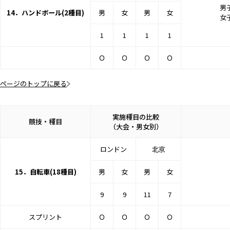
男子
14．ハンドボール(2種目)
男
女
男
女
女子
1
1
1
1
Ｏ
Ｏ
Ｏ
Ｏ
ページのトップに戻る
実施種目の比較
競技・種目
（大会・男女別）
ロンドン
北京
15．自転車(18種目)
男
女
男
女
9
9
11
7
スプリント
Ｏ
Ｏ
Ｏ
Ｏ