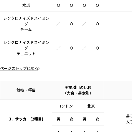
水球
Ｏ
Ｏ
Ｏ
Ｏ
シンクロナイズドスイミン
グ
／
Ｏ
／
Ｏ
チーム
シンクロナイズドスイミン
グ
／
Ｏ
／
Ｏ
デュエット
ページのトップに戻る
実施種目の比較
競技・種目
（大会・男女別）
ロンドン
北京
男子
3．サッカー(2種目)
男
女
男
女
女子
1
1
1
1