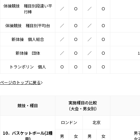
体操競技 種目別段違い平
／
Ｏ
／
Ｏ
行棒
体操競技 種目別平均台
／
Ｏ
／
Ｏ
新体操 個人総合
／
Ｏ
／
Ｏ
新体操 団体
／
Ｏ
／
Ｏ
トランポリン 個人
Ｏ
Ｏ
Ｏ
Ｏ
ページのトップに戻る
実施種目の比較
競技・種目
（大会・男女別）
ロンドン
北京
10．バスケットボール(2種
男子
男
女
男
女
目)
女子