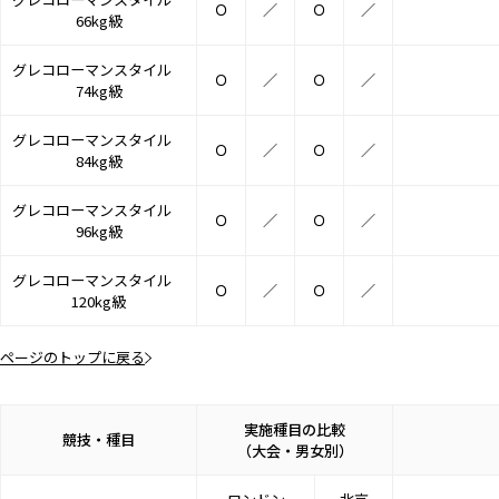
Ｏ
／
Ｏ
／
66kg級
グレコローマンスタイル
Ｏ
／
Ｏ
／
74kg級
グレコローマンスタイル
Ｏ
／
Ｏ
／
84kg級
グレコローマンスタイル
Ｏ
／
Ｏ
／
96kg級
グレコローマンスタイル
Ｏ
／
Ｏ
／
120kg級
ページのトップに戻る
実施種目の比較
競技・種目
（大会・男女別）