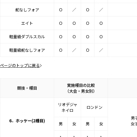
舵なしフォア
Ｏ
／
Ｏ
／
エイト
Ｏ
Ｏ
Ｏ
Ｏ
軽量級ダブルスカル
Ｏ
Ｏ
Ｏ
Ｏ
軽量級舵なしフォア
Ｏ
／
Ｏ
／
ページのトップに戻る
実施種目の比較
競技・種目
（大会・男女別）
リオデジャ
ロンドン
ネイロ
男子
6．ホッケー(2種目)
男
女
男
女
女子