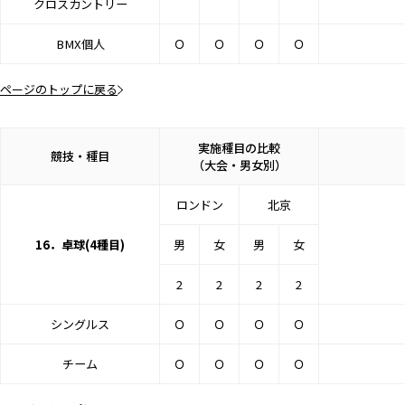
クロスカントリー
BMX個人
Ｏ
Ｏ
Ｏ
Ｏ
ページのトップに戻る
実施種目の比較
競技・種目
（大会・男女別）
ロンドン
北京
16．卓球(4種目)
男
女
男
女
2
2
2
2
シングルス
Ｏ
Ｏ
Ｏ
Ｏ
チーム
Ｏ
Ｏ
Ｏ
Ｏ