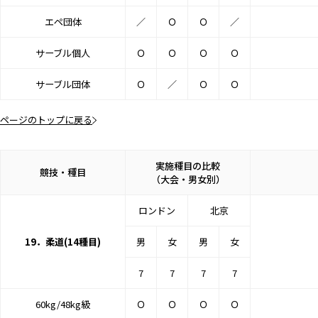
エペ団体
／
Ｏ
Ｏ
／
サーブル個人
Ｏ
Ｏ
Ｏ
Ｏ
サーブル団体
Ｏ
／
Ｏ
Ｏ
ページのトップに戻る
実施種目の比較
競技・種目
（大会・男女別）
ロンドン
北京
19．柔道(14種目)
男
女
男
女
7
7
7
7
60kg/48kg級
Ｏ
Ｏ
Ｏ
Ｏ