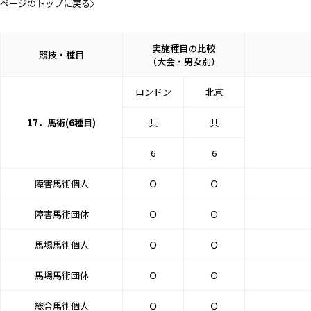
ページのトップに戻る
実施種目の比較
競技・種目
（大会・男女別）
ロンドン
北京
17．馬術(6種目)
共
共
6
6
障害馬術個人
Ｏ
Ｏ
障害馬術団体
Ｏ
Ｏ
馬場馬術個人
Ｏ
Ｏ
馬場馬術団体
Ｏ
Ｏ
総合馬術個人
Ｏ
Ｏ