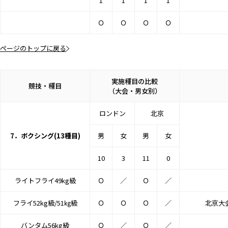
1
1
1
1
Ｏ
Ｏ
Ｏ
Ｏ
ページのトップに戻る
実施種目の比較
競技・種目
（大会・男女別）
ロンドン
北京
7．ボクシング(13種目)
男
女
男
女
10
3
11
0
ライトフライ49kg級
Ｏ
／
Ｏ
／
フライ52kg級/51㎏級
Ｏ
Ｏ
Ｏ
／
北京大
バンタム56kg級
Ｏ
／
Ｏ
／