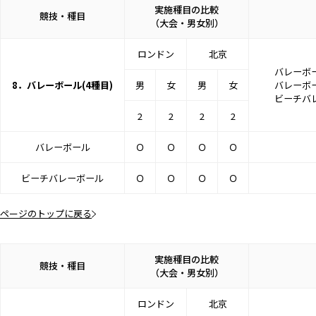
実施種目の比較
競技・種目
（大会・男女別）
ロンドン
北京
バレーボー
8．バレーボール(4種目)
男
女
男
女
バレーボー
ビーチバレ
2
2
2
2
バレーボール
Ｏ
Ｏ
Ｏ
Ｏ
ビーチバレーボール
Ｏ
Ｏ
Ｏ
Ｏ
ページのトップに戻る
実施種目の比較
競技・種目
（大会・男女別）
ロンドン
北京