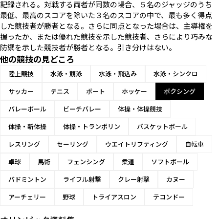
記録される。対戦する両者が同数の場合、５名のジャッジのうち
最低、最高のスコアを除いた３名のスコアの中で、最も多く得点
した競技者が勝者となる。さらに同点となった場合は、主導権を
握ったか、または優れた競技を示した競技者、さらにより巧みな
防禦を示した競技者が勝者となる。引き分けはない。
他の競技の見どころ
陸上競技
水泳・競泳
水泳・飛込み
水泳・シンクロ
サッカー
テニス
ボート
ホッケー
ボクシング
バレーボール
ビーチバレー
体操・体操競技
体操・新体操
体操・トランポリン
バスケットボール
レスリング
セーリング
ウエイトリフティング
自転車
卓球
馬術
フェンシング
柔道
ソフトボール
バドミントン
ライフル射撃
クレー射撃
カヌー
アーチェリー
野球
トライアスロン
テコンドー