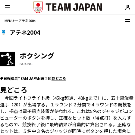
MENU ─ アテネ2004
アテネ2004
ボクシング
BOXING
OP
日程
結果
TEAM JAPAN選手団
見どころ
見どころ
今回ライトフライト級（45kg超過、48kgまで）に、五十嵐俊幸
選手（20）が出場する。１ラウンド２分間で４ラウンドの競技を
し、採点は電子採点装置が使われる。これは5名のジャッジがコン
ピューターのボタンを押し、正確なヒット数（得点打）を入力す
るもので、競技終了後に最終結果が自動的に算出される。正確な
ヒットは、５名中３名のジャッジが同時にボタンを押した場合に