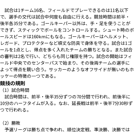
試合は1チーム16名、フィールドでプレーできるのは11名以下
で、選手の交代は試合中何度も自由に行える。競技時間は前半・
後半各35分である。ゴールキーパー以外は、手・足を使うことが
できず、スティックでボールをコントロールする。シュート時のボ
ールスピードは160kmにもなる。ゴールキーパーはヘルメット、
レガード、プロテクターなど頑丈な防具で身体を守る。試合は1ゴ
ールを1点とし、得点を多く入れたチームの勝ちとなる。また試合
の審判は2名で行い、どちらも同じ権限を持つ。試合の開始はフィ
ールド中央でのセンターパスで始まり、その後両チームの選手に
よって得点を競い合う。サッカーのようなオフサイドが無いのもホ
ッケーの特徴の一つである。
競技の規則
（1）試合時間
試合時間は、前半・後半35分ずつの70分間で行われ、前後半に
10分のハーフタイムが入る。なお、延長戦は前半・後半7分30秒ず
つで行われる。
（2）勝敗
予選リーグは勝ち点で争われ、順位決定戦、準決勝、決勝では