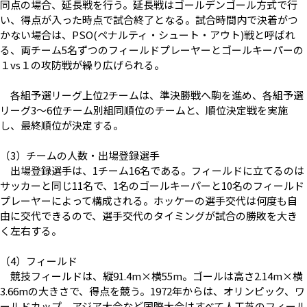
同点の場合、延長戦を行う。延長戦はゴールデンゴール方式で行
い、得点が入った時点で試合終了となる。試合時間内で決着がつ
かない場合は、PSO(ペナルティ・シュート・アウト)戦と呼ばれ
る、両チーム5名ずつのフィールドプレーヤーとゴールキーパーの
１vs１の攻防戦が繰り広げられる。
各組予選リーグ上位2チームは、準決勝戦へ駒を進め、各組予選
リーグ3〜6位チーム別組同順位のチームと、順位決定戦を実施
し、最終順位が決定する。
（3）チームの人数・出場登録選手
出場登録選手は、1チーム16名である。フィールドに立てるのは
サッカーと同じ11名で、1名のゴールキーパーと10名のフィールド
プレーヤーによって構成される。ホッケーの選手交代は何度も自
由に交代できるので、選手交代のタイミングが試合の勝敗を大き
く左右する。
（4）フィールド
競技フィールドは、縦91.4m×横55m。ゴールは高さ2.14m×横
3.66mの大きさで、得点を競う。1972年からは、オリンピック、ワ
ールドカップ、アジア大会など国際大会はすべて人工芝のフィール