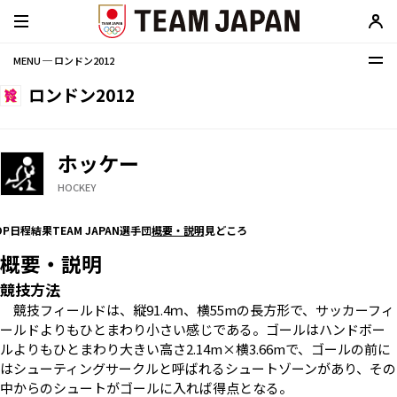
MENU ─ ロンドン2012
ロンドン2012
ホッケー
HOCKEY
OP
日程
結果
TEAM JAPAN選手団
概要・説明
見どころ
概要・説明
競技方法
競技フィールドは、縦91.4ｍ、横55mの長方形で、サッカーフィ
ールドよりもひとまわり小さい感じである。ゴールはハンドボー
ルよりもひとまわり大きい高さ2.14m×横3.66mで、ゴールの前に
はシューティングサークルと呼ばれるシュートゾーンがあり、その
中からのシュートがゴールに入れば得点となる。