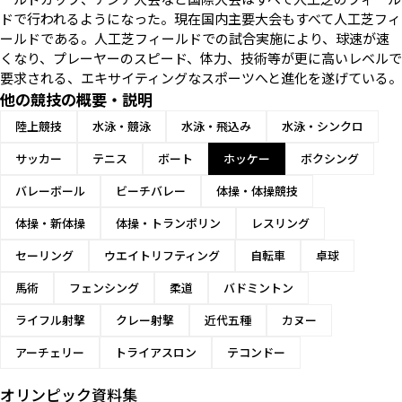
ドで行われるようになった。現在国内主要大会もすべて人工芝フィ
ールドである。人工芝フィールドでの試合実施により、球速が速
くなり、プレーヤーのスピード、体力、技術等が更に高いレベルで
要求される、エキサイティングなスポーツへと進化を遂げている。
他の競技の概要・説明
陸上競技
水泳・競泳
水泳・飛込み
水泳・シンクロ
サッカー
テニス
ボート
ホッケー
ボクシング
バレーボール
ビーチバレー
体操・体操競技
体操・新体操
体操・トランポリン
レスリング
セーリング
ウエイトリフティング
自転車
卓球
馬術
フェンシング
柔道
バドミントン
ライフル射撃
クレー射撃
近代五種
カヌー
アーチェリー
トライアスロン
テコンドー
オリンピック資料集