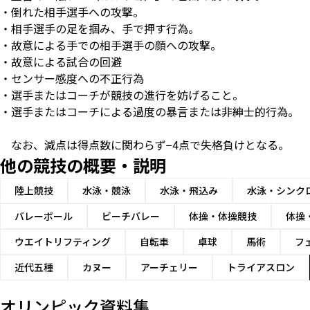
・倒れた相手選手への攻撃。
・相手選手の足を掴み、手で押す行為。
・故意による手での相手選手の顔への攻撃。
・故意による試合の回避
・センサー感度への不正行為
・選手またはコーチが競技の進行を妨げること。
・選手またはコーチによる過度の暴言または非紳士的行為。
なお、減点は得点数に関わらず−4点で失格負けとなる。
他の競技の概要・説明
陸上競技
水泳・競泳
水泳・飛込み
水泳・シンク
バレーボール
ビーチバレー
体操・体操競技
体操
ウエイトリフティング
自転車
卓球
馬術
フ
近代五種
カヌー
アーチェリー
トライアスロン
オリンピック資料集