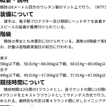
競技は8メートル四方のウレタン製のマット上で行う。（WTF
装備について
選手は、電子胴プロテクター及び頭部にヘッドギアを装着す
スピースの装着が義務付けられている。
階級
競技は男女とも体重別に分けられている。通常は8階級で実
お、計量は各階級実施日の前日に行われる。
男子
58kg以下級、58.01Kg〜68.00kg以下級、68.01Kg〜80.00kg
女子
49kg以下級、49.01Kg〜57.00kg以下級、57.01Kg〜67.00kg
競技時間について
競技時間は2分間の3ラウンドとし、各ラウンドの間に1分間
4ラウンドをエキストララウンドとしてサドンデス方式で行う
められる。最終的な判定は第４ラウンド間に示したイニシアチ