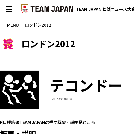
TEAM JAPAN とは
ニュース
大
MENU ─ ロンドン2012
ロンドン2012
テコンドー
TAEKWONDO
P
日程
結果
TEAM JAPAN選手団
概要・説明
見どころ
概要・説明