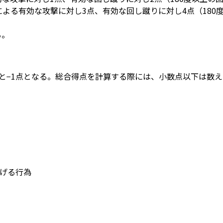
による有効な攻撃に対し3点、有効な回し蹴りに対し4点（180
る。
けると−1点となる。総合得点を計算する際には、小数点以下は数
げる行為