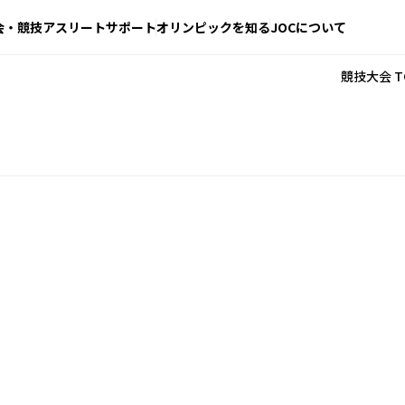
会・競技
アスリートサポート
オリンピックを知る
JOCについて
競技大会 T