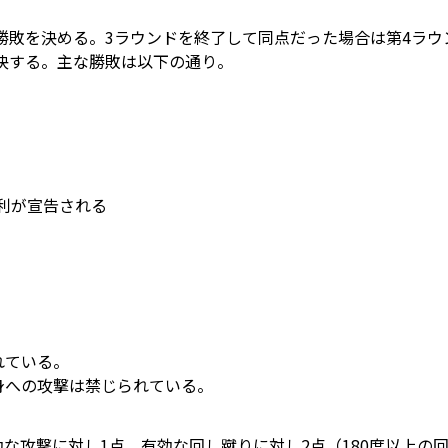
敗を決める。3ラウンドを終了して同点だった場合は第4ラウ
決する。主な勝敗は以下の通り。
利が宣告される
れている。
身への攻撃は禁じられている。
効な攻撃に対し1点、有効な回し蹴りに対し2点（180度以上の