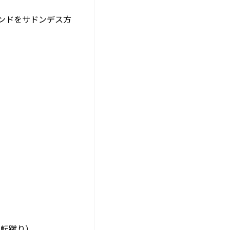
ンドをサドンデス方
回転蹴り）。