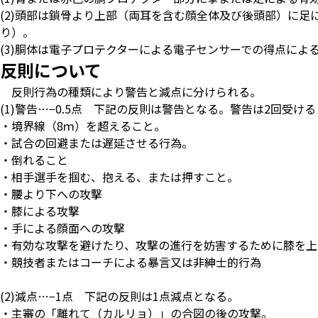
(2)頭部は鎖骨より上部（両耳を含む顔全体及び後頭部）に足
り）。
(3)胴体は電子プロテクターによる電子センサーでの得点によ
反則について
反則行為の種類により警告と減点に分けられる。
(1)警告…−0.5点 下記の反則は警告となる。警告は2回受
・境界線（8ｍ）を超えること。
・試合の回避または遅延させる行為。
・倒れること
・相手選手を掴む、抱える、または押すこと。
・腰より下への攻撃
・膝による攻撃
・手による顔面への攻撃
・有効な攻撃を避けたり、攻撃の進行を妨害するために膝を上
・競技者またはコーチによる暴言又は非紳士的行為
(2)減点…−1点 下記の反則は1点減点となる。
・主審の「離れて（カルリョ）」の合図の後の攻撃。