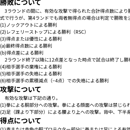
勝敗について
3ラウンドの間に、有効な攻撃で得られた合計得点数により勝
式で行うが、第4ランドでも両者無得点の場合は判定で勝敗を
(1)ノックアウトによる勝利
(2)レフェリーストップによる勝利（RSC）
(3)得点または優性による勝利
(a)最終得点数による勝利
(b)得点差による勝利
2ラウンド終了以降に12点差となった時点で試合は終了し勝
(4)相手選手の棄権による勝利
(5)相手選手の失格による勝利
(6)相手選手の累積減点（−4点）での失格による勝利
攻撃について
有効な攻撃は下記の通り。
(1)拳による胴部分への攻撃。拳による顔面への攻撃は禁じら
(2)足（踝より下部分）による腰より上への攻撃。背中、下半
得点について
(1)青または赤色の胴プロテクター部分に拳または足による有