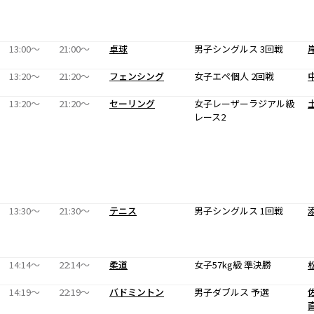
13:00〜
21:00〜
卓球
男子シングルス 3回戦
13:20〜
21:20〜
フェンシング
女子エペ個人 2回戦
13:20〜
21:20〜
セーリング
女子レーザーラジアル級
レース2
13:30〜
21:30〜
テニス
男子シングルス 1回戦
14:14〜
22:14〜
柔道
女子57kg級 準決勝
14:19〜
22:19〜
バドミントン
男子ダブルス 予選