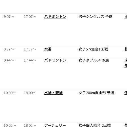
9:07〜
17:07〜
バドミントン
男子シングルス 予選
9:37〜
17:37〜
柔道
女子57kg級 1回戦
9:44〜
17:44〜
バドミントン
女子ダブルス 予選
10:00〜
18:00〜
水泳・競泳
女子200m自由形 予選
10:05〜
18:05〜
アーチェリー
女子個人総合 2回戦