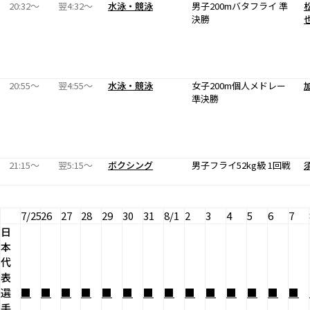
20:32〜
翌4:32〜
水泳・競泳
男子200mバタフライ 準
決勝
20:55〜
翌4:55〜
水泳・競泳
女子200m個人メドレー
準決勝
21:15〜
翌5:15〜
ボクシング
男子フライ52kg級 1回戦
7/25
26
27
28
29
30
31
8/1
2
3
4
5
6
7
日
本
代
表
選
■
■
■
■
■
■
■
■
■
■
■
■
■
■
手