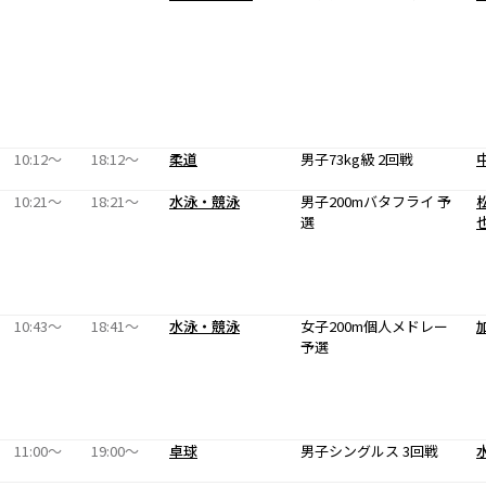
10:12〜
18:12〜
柔道
男子73kg級 2回戦
10:21〜
18:21〜
水泳・競泳
男子200mバタフライ 予
選
10:43〜
18:41〜
水泳・競泳
女子200m個人メドレー
予選
11:00〜
19:00〜
卓球
男子シングルス 3回戦