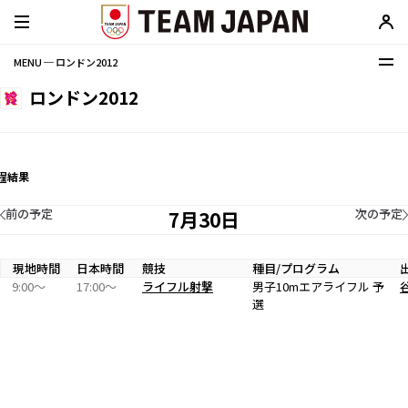
MENU ─ ロンドン2012
ロンドン2012
程
結果
前の予定
次の予定
7月30日
現地時間
日本時間
競技
種目/プログラム
9:00〜
17:00〜
ライフル射撃
男子10mエアライフル 予
選