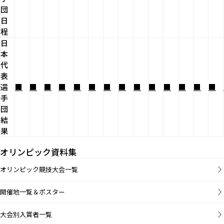
団
日
程
日
本
代
表
選
■
■
■
■
■
■
■
■
■
■
■
■
■
■
手
団
結
果
オリンピック資料集
オリンピック競技大会一覧
開催地一覧＆ポスター
大会別入賞者一覧