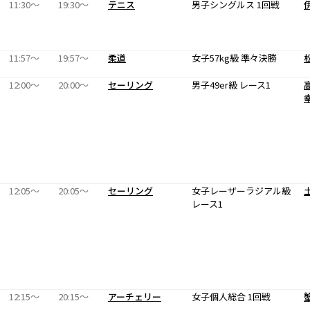
11:30〜
19:30〜
テニス
男子シングルス 1回戦
11:57〜
19:57〜
柔道
女子57kg級 準々決勝
12:00〜
20:00〜
セーリング
男子49er級 レース1
12:05〜
20:05〜
セーリング
女子レーザーラジアル級
レース1
12:15〜
20:15〜
アーチェリー
女子個人総合 1回戦