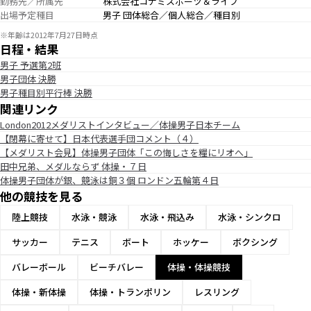
勤務先／所属先
株式会社コナミスポーツ＆ライフ
出場予定種目
男子 団体総合／個人総合／種目別
※年齢は2012年7月27日時点
日程・結果
男子 予選第2班
男子団体 決勝
男子種目別平行棒 決勝
関連リンク
London2012メダリストインタビュー／体操男子日本チーム
【閉幕に寄せて】日本代表選手団コメント（４）
【メダリスト会見】体操男子団体「この悔しさを糧にリオへ」
田中兄弟、メダルならず 体操・７日
体操男子団体が銀、競泳は銅３個 ロンドン五輪第４日
他の競技を見る
陸上競技
水泳・競泳
水泳・飛込み
水泳・シンクロ
サッカー
テニス
ボート
ホッケー
ボクシング
バレーボール
ビーチバレー
体操・体操競技
体操・新体操
体操・トランポリン
レスリング