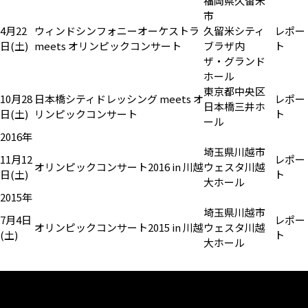
福岡県久留米
市
4月22
ウィンドシンフォニーオーケストラ
久留米シティ
レポー
日(土)
meets オリンピックコンサート
ブラザ内
ト
ザ・グランド
ホール
東京都中央区
10月28
日本橋シティドレッシング meets オ
レポー
日本橋三井ホ
日(土)
リンピックコンサート
ト
ール
2016年
埼玉県川越市
11月12
レポー
オリンピックコンサート2016 in 川越
ウェスタ川越
日(土)
ト
大ホール
2015年
埼玉県川越市
7月4日
レポー
オリンピックコンサート2015 in 川越
ウェスタ川越
(土)
ト
大ホール