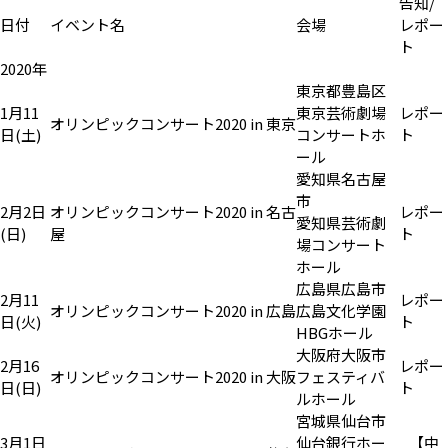
告知/
日付
イベント名
会場
レポー
ト
2020年
東京都豊島区
1月11
東京芸術劇場
レポー
オリンピックコンサート2020 in 東京
日(土)
コンサートホ
ト
ール
愛知県名古屋
市
2月2日
オリンピックコンサート2020 in 名古
レポー
愛知県芸術劇
(日)
屋
ト
場コンサート
ホール
広島県広島市
2月11
レポー
オリンピックコンサート2020 in 広島
広島文化学園
日(火)
ト
HBGホール
大阪府大阪市
2月16
レポー
オリンピックコンサート2020 in 大阪
フェスティバ
日(日)
ト
ルホール
宮城県仙台市
3月1日
仙台銀行ホー
【中