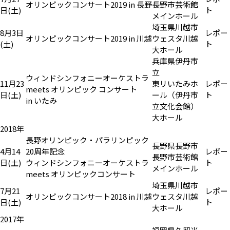
オリンピックコンサート2019 in 長野
長野市芸術館
日(土)
ト
メインホール
埼玉県川越市
8月3日
レポー
オリンピックコンサート2019 in 川越
ウェスタ川越
(土)
ト
大ホール
兵庫県伊丹市
立
ウィンドシンフォニーオーケストラ
11月23
東リいたみホ
レポー
meets オリンピック コンサート
日(土)
ール（伊丹市
ト
in いたみ
立文化会館）
大ホール
2018年
長野オリンピック・パラリンピック
長野県長野市
4月14
20周年記念
レポー
長野市芸術館
日(土)
ウィンドシンフォニーオーケストラ
ト
メインホール
meets オリンピックコンサート
埼玉県川越市
7月21
レポー
オリンピックコンサート2018 in 川越
ウェスタ川越
日(土)
ト
大ホール
2017年