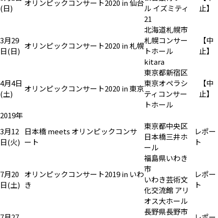
オリンピックコンサート2020 in 仙台
(日)
ル イズミティ
止】
21
北海道札幌市
3月29
札幌コンサー
【中
オリンピックコンサート2020 in 札幌
日(日)
トホール
止】
kitara
東京都新宿区
4月4日
東京オペラシ
【中
オリンピックコンサート2020 in 東京
(土)
ティコンサー
止】
トホール
2019年
東京都中央区
3月12
日本橋 meets オリンピックコンサ
レポー
日本橋三井ホ
日(火)
ート
ト
ール
福島県いわき
市
7月20
オリンピックコンサート2019 in いわ
レポー
いわき芸術文
日(土)
き
ト
化交流館 アリ
オス大ホール
長野県長野市
7月27
レポー