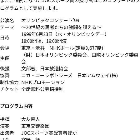
また、恒例となったJOCスポーツ賞の授与式はこのコンサートのプ
ログラムとして実施します。
公演名
オリンピックコンサート'99
テーマ
〜20世紀の勇者たちの健闘を讃える〜
1999年6月23日（水・オリンピックデー）
日時
18:00開場、19:00開演
会場
東京・渋谷 NHKホール(定員3,677席)
（財）日本オリンピック委員会、国際オリンピック委員
主催
会
後援
文部省、日本放送協会
協賛
コカ・コーラボトラーズ 日本アムウェイ(株)
制作協力
NHKプロモーション
チケット
全席無料公募招待制
プログラム内容
指揮
大友直人
演奏
東京交響楽団
出演者
JOCスポーツ賞受賞者ほか
司会
宮崎 緑