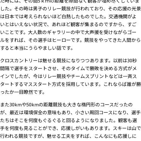
た時には、その間5ｋｍの距離を隙間なく観客が埋め尽くしていま
した。その時は男子のリレー競技が行われており、その応援の光景
は日本では考えられないほど白熱したものでした。交通機関がよ
いとはいえない状況で、あれほど観客が集まるのですから、すご
いことです。大人数のギャラリーの中で大声援を受けながらゴー
ルをすれば、その選手はヒーローです。競技をやってきた人間から
すると本当にうらやましい話です。
クロスカントリーは魅せる競技になりつつあります。以前は30秒
間隔で選手をスタートさせ、そのタイムで勝敗を決める方式がメ
インでしたが、今はリレー競技やチームスプリントなどは一斉ス
タートするマススタート方式を採用しています。これならば誰が勝
ったか一目瞭然です。
また30kmや50kmの距離競技も大きな楕円形のコースだったの
が、最近は環境保全の意味もあり、小さい周回コースになり、選手
たちはそこを何度もぐるぐると回るようになりました。観客も選
手を何度も見ることができ、応援しがいもあります。スキーは山で
行われる競技ですが、魅せる工夫をすれば、こんなにも応援しに