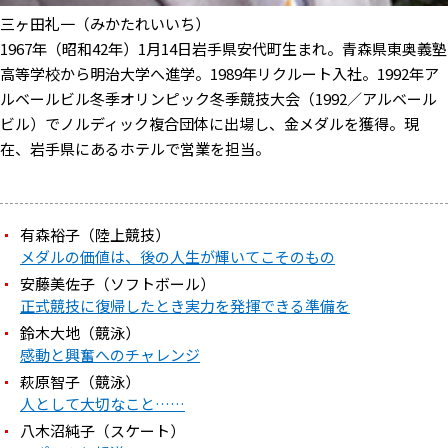
三ヶ田礼一（みかたれいいち）
1967年（昭和42年）1月14日岩手県安代町生まれ。青森県東奥義塾
高等学校から明治大学へ進学。1989年リクルート入社。1992年ア
ルベールビル冬季オリンピック冬季競技大会（1992／アルベール
ビル）でノルディック複合団体に出場し、金メダルを獲得。現
在、岩手県にあるホテルで営業を担当。
有森裕子（陸上競技）
メダルの価値は、後の人生が輝いてこそのもの
安藤美佐子（ソフトボール）
正式競技に復帰したとき実力を発揮できる準備を
鈴木大地（競泳）
感動と興奮へのチャレンジ
萩原智子（競泳）
人として大切なこと……
八木沼純子（スケート）