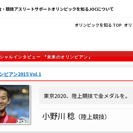
会・競技
アスリートサポート
オリンピックを知る
JOCについて
オリンピックを知る TOP
オリ
スペシャルインタビュー 『未来のオリンピアン』
アン2015 Vol.1
東京2020、陸上競技で金メダルを。
小野川 稔
（陸上競技）