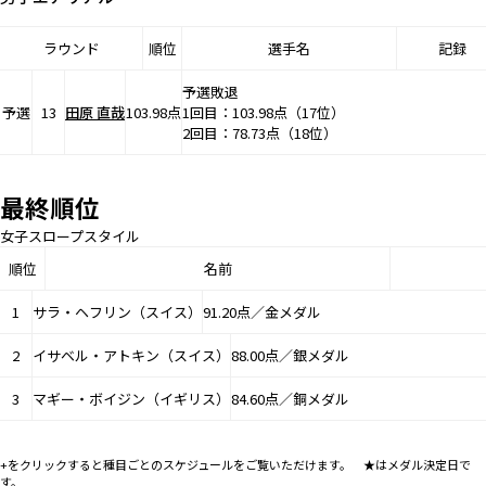
ラウンド
順位
選手名
記録
予選敗退
予選
13
田原 直哉
103.98点
1回目：103.98点（17位）
2回目：78.73点（18位）
最終順位
女子スロープスタイル
順位
名前
1
サラ・ヘフリン（スイス）
91.20点／金メダル
2
イサベル・アトキン（スイス）
88.00点／銀メダル
3
マギー・ボイジン（イギリス）
84.60点／銅メダル
+をクリックすると種目ごとのスケジュールをご覧いただけます。 ★はメダル決定日で
す。