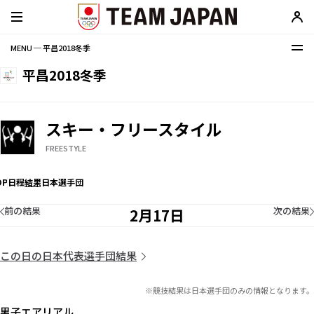
MENU ─ 平昌2018冬季
平昌2018冬季
スキー・フリースタイル
FREESTYLE
OP
日程
結果
日本選手団
前の結果
次の結果
2月17日
この日の日本代表選手団結果
※競技結果は日本選手団のみの情報となります。
男子エアリアル