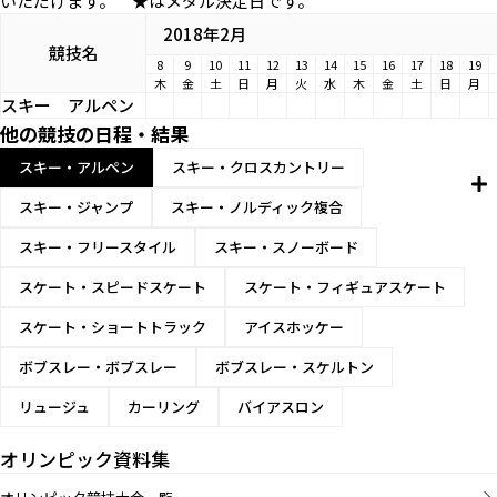
いただけます。 ★はメダル決定日です。
2018年2月
競技名
8
9
10
11
12
13
14
15
16
17
18
19
木
金
土
日
月
火
水
木
金
土
日
月
スキー
アルペン
他の競技の日程・結果
スキー・アルペン
スキー・クロスカントリー
スキー・ジャンプ
スキー・ノルディック複合
スキー・フリースタイル
スキー・スノーボード
スケート・スピードスケート
スケート・フィギュアスケート
スケート・ショートトラック
アイスホッケー
ボブスレー・ボブスレー
ボブスレー・スケルトン
リュージュ
カーリング
バイアスロン
オリンピック資料集