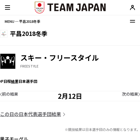
MENU ─ 平昌2018冬季
平昌2018冬季
スキー・フリースタイル
FREESTYLE
OP
日程
結果
日本選手団
前の結果
次の結果
2月12日
この日の日本代表選手団結果
※競技結果は日本選手団のみの情報となります。
男子モーグル