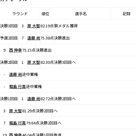
ラウンド
順位
選手名
記録
決勝3回目
3
原 大智
82.19点
銅メダル獲得
予選2回目
7
遠藤 尚
75.38点
決勝進出
9
西 伸幸
75.15点
決勝進出
決勝2回目
1
原 大智
82.30点
決勝3回目へ
-
遠藤 尚
途中棄権
-
堀島 行真
途中棄権
決勝1回目
1
遠藤 尚
82.72点
決勝2回目へ
3
原 大智
81.29点
決勝2回目へ
7
堀島 行真
79.64点
決勝2回目へ
19
西 伸幸
46.04点
決勝1回目敗退