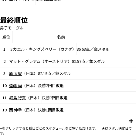
最終順位
男子モーグル
順位
名前
1
ミカエル・キングズベリー（カナダ）
86.63点／金メダル
2
マット・グレアム（オーストリア）
82.57点／銀メダル
3
原 大智
（日本）
82.19点／銅メダル
10
遠藤 尚
（日本）
決勝2回目敗退
11
堀島 行真
（日本）
決勝2回目敗退
19
西 伸幸
（日本）
決勝1回目敗退
+をクリックすると種目ごとのスケジュールをご覧いただけます。 ★はメダル決定日で
す。