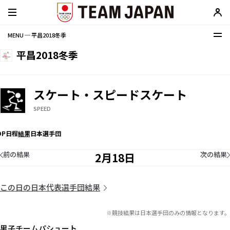
MENU ─ 平昌2018冬季
平昌2018冬季
スケート・スピードスケート
SPEED
OP
日程
結果
日本選手団
前の結果
次の結果
2月18日
この日の日本代表選手団結果
※競技結果は日本選手団のみの情報となります。
男子チームパシュート