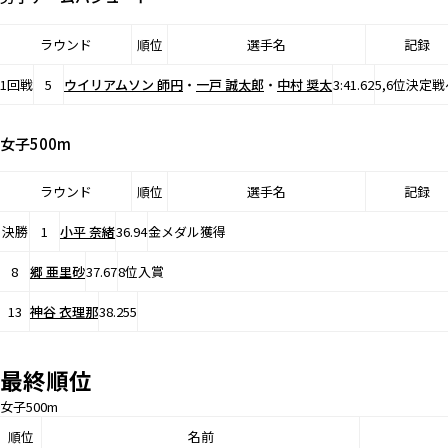
ラウンド
順位
選手名
記録
1回戦
5
ウイリアムソン 師円
・
一戸 誠太郎
・
中村 奨太
3:41.62
5,6位決定戦
女子500m
ラウンド
順位
選手名
記録
決勝
1
小平 奈緒
36.94
金メダル獲得
8
郷 亜里砂
37.67
8位入賞
13
神谷 衣理那
38.255
最終順位
女子500m
順位
名前