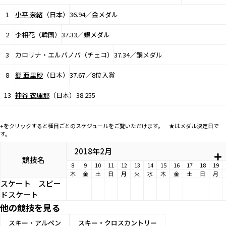
1
小平 奈緒
（日本）
36.94／金メダル
2
李相花（韓国）
37.33／銀メダル
3
カロリナ・エルバノバ（チェコ）
37.34／銅メダル
8
郷 亜里砂
（日本）
37.67／8位入賞
13
神谷 衣理那
（日本）
38.255
+をクリックすると種目ごとのスケジュールをご覧いただけます。 ★はメダル決定日で
す。
2018年2月
競技名
8
9
10
11
12
13
14
15
16
17
18
19
木
金
土
日
月
火
水
木
金
土
日
月
スケート
スピー
ドスケート
他の競技を見る
スキー・アルペン
スキー・クロスカントリー