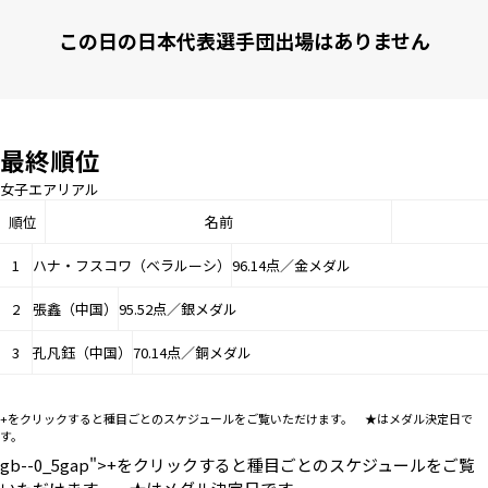
この日の日本代表選手団出場はありません
最終順位
女子エアリアル
順位
名前
1
ハナ・フスコワ（ベラルーシ）
96.14点／金メダル
2
張鑫（中国）
95.52点／銀メダル
3
孔凡鈺（中国）
70.14点／銅メダル
+をクリックすると種目ごとのスケジュールをご覧いただけます。 ★はメダル決定日で
す。
gb--0_5gap">+をクリックすると種目ごとのスケジュールをご覧