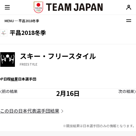
MENU ─ 平昌2018冬季
平昌2018冬季
スキー・フリースタイル
FREESTYLE
OP
日程
結果
日本選手団
前の結果
次の結果
2月16日
この日の日本代表選手団結果
※競技結果は日本選手団のみの情報となります。