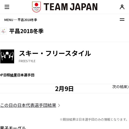
MENU ─ 平昌2018冬季
平昌2018冬季
スキー・フリースタイル
FREESTYLE
OP
日程
結果
日本選手団
次の結果
2月9日
この日の日本代表選手団結果
※競技結果は日本選手団のみの情報となります。
男子モーグル