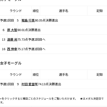
ラウンド
順位
選手名
記録
予選1回目
5
堀島 行真
80.35点
決勝進出
6
原 大智
80.01点
決勝進出
13
遠藤 尚
75.73点
予選2回目へ
16
西 伸幸
75.17点
予選2回目へ
女子モーグル
ラウンド
順位
選手名
記録
予選1回目
9
村田 愛里咲
74.13点
決勝進出
+をクリックすると種目ごとのスケジュールをご覧いただけます。 ★はメダル決定日で
す。