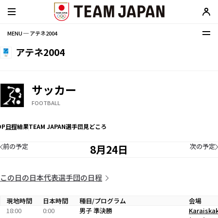
MENU ─ アテネ2004
アテネ2004
サッカー
FOOTBALL
OP
日程
結果
TEAM JAPAN選手団
見どころ
前の予定
次の予定
8月24日
この日の日本代表選手団の日程
現地時間
日本時間
種目/プログラム
会場
18:00
0:00
男子 準決勝
Karaiska