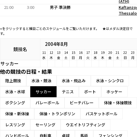
(ATH)
21:00
3:00
男子 準決勝
Kaftanzo
Thessalo
+をクリックすると種目ごとのスケジュールをご覧いただけます。 ★はメダル決定日で
す。
2004年8月
競技名
11
12
13
14
15
16
17
18
19
20
21
22
23
水
木
金
土
日
月
火
水
木
金
土
日
月
サッカー
他の競技の日程・結果
陸上競技
水泳・競泳
水泳・飛込み
水泳・シンクロ
水泳・水球
サッカー
テニス
ボート
ホッケー
ボクシング
バレーボール
ビーチバレー
体操・体操競技
体操・新体操
体操・トランポリン
バスケットボール
レスリング
セーリング
ウエイトリフティング
ハンドボール
自転車
卓球
馬術
フェンシング