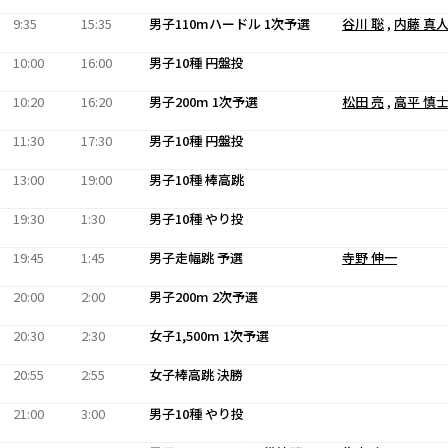
9:35
15:35
男子110mハードル 1次予選
谷川 聡
,
内藤 真
10:00
16:00
男子10種 円盤投
10:20
16:20
男子200m 1次予選
松田 亮
,
高平 慎
11:30
17:30
男子10種 円盤投
13:00
19:00
男子10種 棒高跳
19:30
1:30
男子10種 やり投
19:45
1:45
男子走幅跳 予選
寺野 伸一
20:00
2:00
男子200m 2次予選
20:30
2:30
女子1,500m 1次予選
20:55
2:55
女子棒高跳 決勝
21:00
3:00
男子10種 やり投