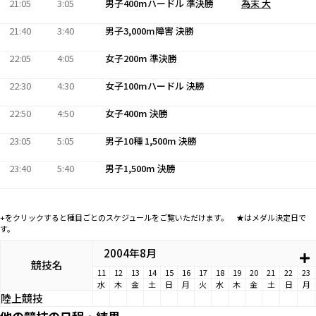
21:05
3:05
男子400mハードル 準決勝
為末 大
21:40
3:40
男子3,000m障害 決勝
22:05
4:05
女子200m 準決勝
22:30
4:30
女子100mハードル 決勝
22:50
4:50
女子400m 決勝
23:05
5:05
男子10種 1,500m 決勝
23:40
5:40
男子1,500m 決勝
+をクリックすると種目ごとのスケジュールをご覧いただけます。 ★はメダル決定日で
す。
2004年8月
競技名
11
12
13
14
15
16
17
18
19
20
21
22
23
水
木
金
土
日
月
火
水
木
金
土
日
月
陸上競技