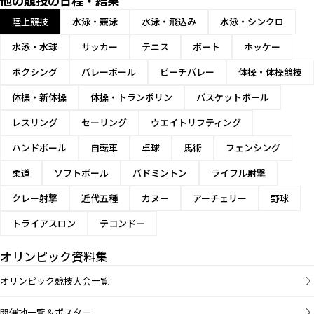
他の競技の日程・結果
陸上競技
水泳・競泳
水泳・飛込み
水泳・シンクロ
水泳・水球
サッカー
テニス
ボート
ホッケー
ボクシング
バレーボール
ビーチバレー
体操・体操競技
体操・新体操
体操・トランポリン
バスケットボール
レスリング
セーリング
ウエイトリフティング
ハンドボール
自転車
卓球
馬術
フェンシング
柔道
ソフトボール
バドミントン
ライフル射撃
クレー射撃
近代五種
カヌー
アーチェリー
野球
トライアスロン
テコンドー
オリンピック資料集
オリンピック競技大会一覧
開催地一覧＆ポスター