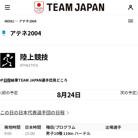
MENU ─ アテネ2004
アテネ2004
陸上競技
ATHLETICS
OP
日程
結果
TEAM JAPAN選手団
見どころ
前の予定
次の予定
8月24日
この日の日本代表選手団の日程
現地時間
日本時間
種目/プログラム
出場選手
9:00
15:00
男子10種 110m ハードル