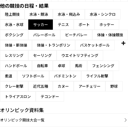
他の競技の日程・結果
陸上競技
水泳・競泳
水泳・飛込み
水泳・シンクロ
水泳・水球
サッカー
テニス
ボート
ホッケー
ボクシング
バレーボール
ビーチバレー
体操・体操競技
体操・新体操
体操・トランポリン
バスケットボール
レスリング
セーリング
ウエイトリフティング
ハンドボール
自転車
卓球
馬術
フェンシング
柔道
ソフトボール
バドミントン
ライフル射撃
クレー射撃
近代五種
カヌー
アーチェリー
野球
トライアスロン
テコンドー
オリンピック資料集
オリンピック競技大会一覧