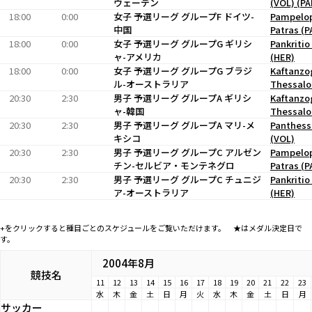
ウェーデン
(VOL) (PA
18:00
0:00
女子 予選リーグ グループF ドイツ-
Pampelop
中国
Patras (P
18:00
0:00
女子 予選リーグ グループG ギリシ
Pankritio
ャ-アメリカ
(HER)
18:00
0:00
女子 予選リーグ グループG ブラジ
Kaftanzo
ル-オーストラリア
Thessalo
20:30
2:30
男子 予選リーグ グループA ギリシ
Kaftanzo
ャ-韓国
Thessalo
20:30
2:30
男子 予選リーグ グループA マリ-メ
Panthess
キシコ
(VOL)
20:30
2:30
男子 予選リーグ グループC アルゼン
Pampelop
チン-セルビア・モンテネグロ
Patras (P
20:30
2:30
男子 予選リーグ グループC チュニジ
Pankritio
ア-オーストラリア
(HER)
+をクリックすると種目ごとのスケジュールをご覧いただけます。 ★はメダル決定日で
す。
2004年8月
競技名
11
12
13
14
15
16
17
18
19
20
21
22
23
水
木
金
土
日
月
火
水
木
金
土
日
月
サッカー