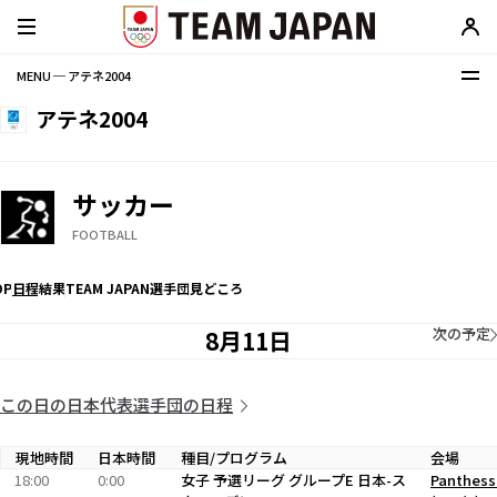
MENU ─ アテネ2004
アテネ2004
サッカー
FOOTBALL
OP
日程
結果
TEAM JAPAN選手団
見どころ
次の予定
8月11日
この日の日本代表選手団の日程
現地時間
日本時間
種目/プログラム
会場
18:00
0:00
女子 予選リーグ グループE 日本-ス
Panthess