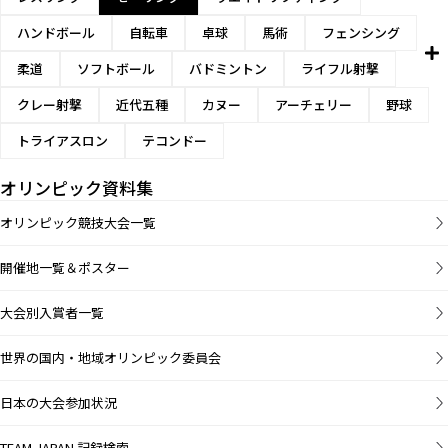
ハンドボール
自転車
卓球
馬術
フェンシング
柔道
ソフトボール
バドミントン
ライフル射撃
クレー射撃
近代五種
カヌー
アーチェリー
野球
トライアスロン
テコンドー
オリンピック資料集
オリンピック競技大会一覧
開催地一覧＆ポスター
大会別入賞者一覧
世界の国内・地域オリンピック委員会
日本の大会参加状況
TEAM JAPAN 記録検索