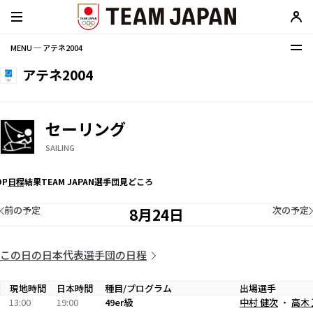
MENU ─ アテネ2004
アテネ2004
セーリング
SAILING
OP
日程
結果
TEAM JAPAN選手団
見どころ
前の予定
次の予定
8月24日
この日の日本代表選手団の日程
現地時間
日本時間
種目/プログラム
出場選手
13:00
19:00
49er級
中村 健次
・
高木