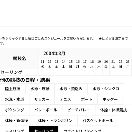
+をクリックすると種目ごとのスケジュールをご覧いただけます。 ★はメダル決定日で
す。
2004年8月
競技名
11
12
13
14
15
16
17
18
19
20
21
22
23
水
木
金
土
日
月
火
水
木
金
土
日
月
セーリング
他の競技の日程・結果
陸上競技
水泳・競泳
水泳・飛込み
水泳・シンクロ
水泳・水球
サッカー
テニス
ボート
ホッケー
ボクシング
バレーボール
ビーチバレー
体操・体操競技
体操・新体操
体操・トランポリン
バスケットボール
レスリング
セーリング
ウエイトリフティング