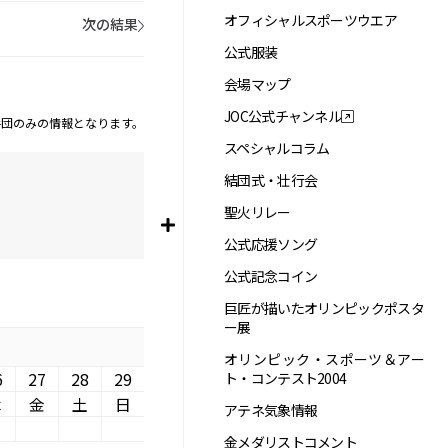
オフィシャルスポーツウエア
次の結果
公式服装
会場マップ
JOC公式チャンネル
手団のみの情報となります。
スペシャルコラム
結団式・壮行会
聖火リレー
公式応援ソング
公式記念コイン
巨匠が描いたオリンピックポスタ
ー展
オリンピック・スポーツ＆アー
6
27
28
29
ト・コンテスト2004
木
金
土
日
アテネ気象情報
金メダリストコメント