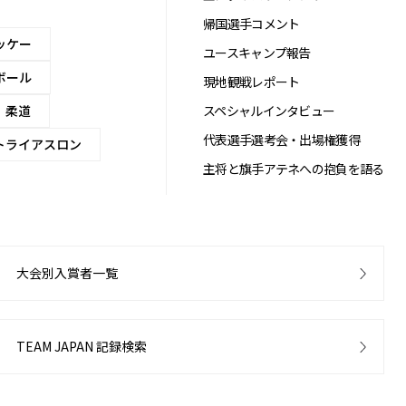
帰国選手コメント
ッケー
ユースキャンプ報告
ボール
現地観戦レポート
柔道
スペシャルインタビュー
代表選手選考会・出場権獲得
トライアスロン
主将と旗手アテネへの抱負を語る
大会別入賞者一覧
TEAM JAPAN 記録検索