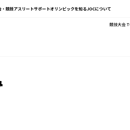
会・競技
アスリートサポート
オリンピックを知る
JOCについて
競技大会 T
み