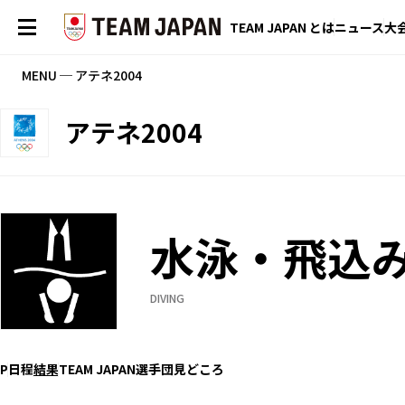
TEAM JAPAN とは
ニュース
大
MENU ─ アテネ2004
アテネ2004
水泳・飛込
DIVING
P
日程
結果
TEAM JAPAN選手団
見どころ