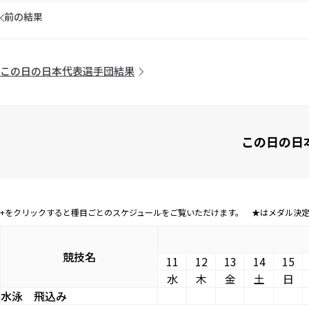
前の結果
この日の日本代表選手団結果
この日の日
+をクリックすると種目ごとのスケジュールをご覧いただけます。 ★はメダル決
競技名
11
12
13
14
15
水
木
金
土
日
水泳
飛込み