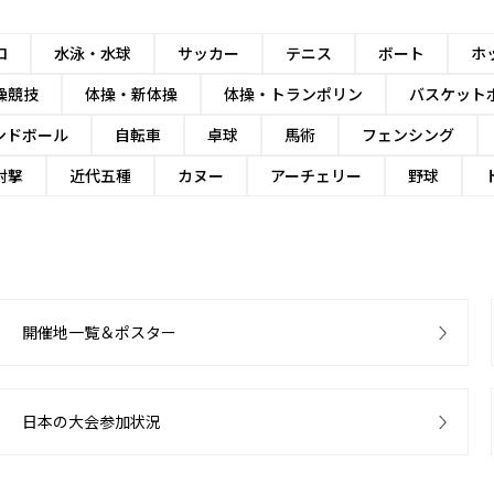
ロ
水泳・水球
サッカー
テニス
ボート
ホ
操競技
体操・新体操
体操・トランポリン
バスケット
ンドボール
自転車
卓球
馬術
フェンシング
射撃
近代五種
カヌー
アーチェリー
野球
開催地一覧＆ポスター
日本の大会参加状況