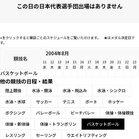
この日の日本代表選手団出場はありません
+をクリックすると種目ごとのスケジュールをご覧いただけます。 ★はメダル決定日で
す。
2004年8月
競技名
11
12
13
14
15
16
17
18
19
20
21
22
23
水
木
金
土
日
月
火
水
木
金
土
日
月
バスケットボール
他の競技の日程・結果
陸上競技
水泳・競泳
水泳・飛込み
水泳・シンクロ
水泳・水球
サッカー
テニス
ボート
ホッケー
ボクシング
バレーボール
ビーチバレー
体操・体操競技
体操・新体操
体操・トランポリン
バスケットボール
レスリング
セーリング
ウエイトリフティング