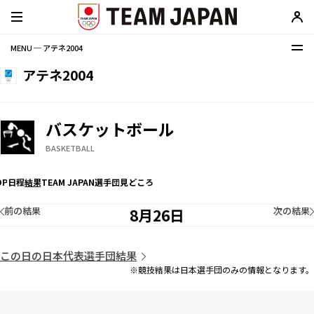
MENU ─ アテネ2004
アテネ2004
バスケットボール
BASKETBALL
OP
日程
結果
TEAM JAPAN選手団
見どころ
前の結果
次の結果
8月26日
この日の日本代表選手団結果
※競技結果は日本選手団のみの情報となります。