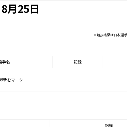
8月25日
※競技結果は日本選
選手名
記録
世界新をマーク
記録