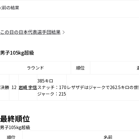
前の結果
この日の日本代表選手団結果
男子105kg超級
ラウンド
順位
385キロ
決勝
12
岩崎 宇信
スナッチ：170
レザザデはジャークで262.5キロの
ジャーク：215
最終順位
男子105kg超級
順位
名前