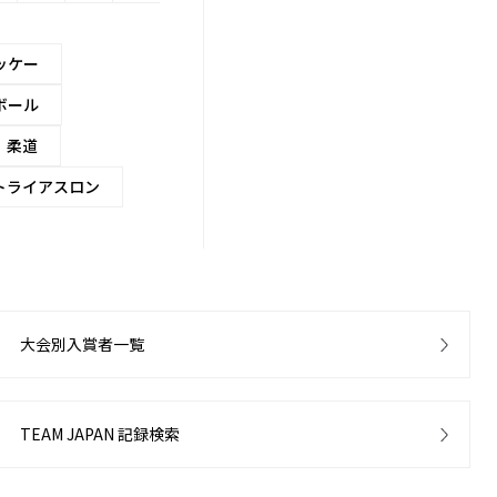
ッケー
ボール
柔道
トライアスロン
大会別入賞者一覧
TEAM JAPAN 記録検索