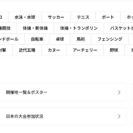
ロ
水泳・水球
サッカー
テニス
ボート
ホ
操競技
体操・新体操
体操・トランポリン
バスケット
ンドボール
自転車
卓球
馬術
フェンシング
射撃
近代五種
カヌー
アーチェリー
野球
開催地一覧＆ポスター
日本の大会参加状況