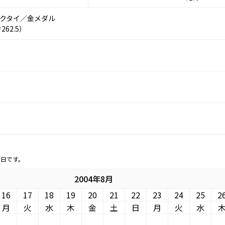
ックタイ／金メダル
62.5）
定日です。
2004年8月
16
17
18
19
20
21
22
23
24
25
2
月
火
水
木
金
土
日
月
火
水