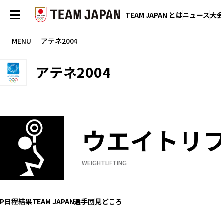
TEAM JAPAN とは
ニュース
大
MENU ─ アテネ2004
アテネ2004
ウエイトリ
WEIGHTLIFTING
P
日程
結果
TEAM JAPAN選手団
見どころ