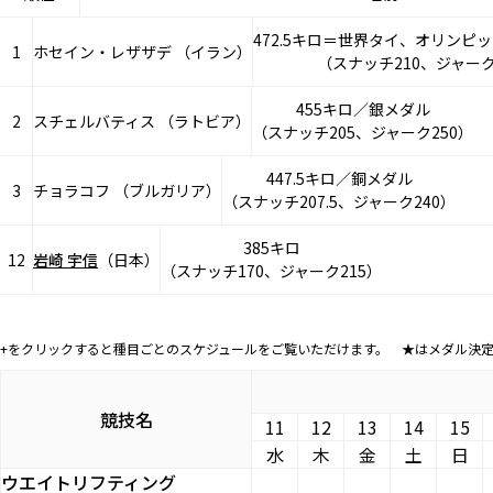
472.5キロ＝世界タイ、オリンピ
1
ホセイン・レザザデ （イラン）
（スナッチ210、ジャーク2
455キロ／銀メダル
2
スチェルバティス （ラトビア）
（スナッチ205、ジャーク250）
447.5キロ／銅メダル
3
チョラコフ （ブルガリア）
（スナッチ207.5、ジャーク240）
385キロ
12
岩崎 宇信
（日本）
（スナッチ170、ジャーク215）
+をクリックすると種目ごとのスケジュールをご覧いただけます。 ★はメダル決
競技名
11
12
13
14
15
水
木
金
土
日
ウエイトリフティング