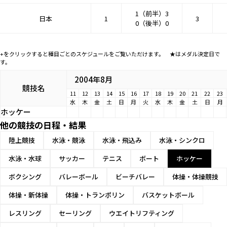
1（前半）3
日本
1
3
0（後半）0
+をクリックすると種目ごとのスケジュールをご覧いただけます。 ★はメダル決定日で
す。
2004年8月
競技名
11
12
13
14
15
16
17
18
19
20
21
22
23
水
木
金
土
日
月
火
水
木
金
土
日
月
ホッケー
他の競技の日程・結果
陸上競技
水泳・競泳
水泳・飛込み
水泳・シンクロ
水泳・水球
サッカー
テニス
ボート
ホッケー
ボクシング
バレーボール
ビーチバレー
体操・体操競技
体操・新体操
体操・トランポリン
バスケットボール
レスリング
セーリング
ウエイトリフティング