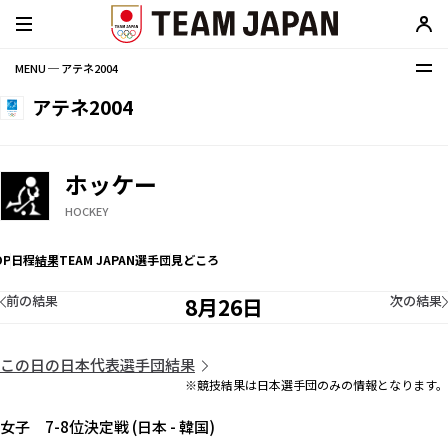
MENU ─ アテネ2004
アテネ2004
ホッケー
HOCKEY
OP
日程
結果
TEAM JAPAN選手団
見どころ
前の結果
次の結果
8月26日
この日の日本代表選手団結果
※競技結果は日本選手団のみの情報となります。
女子 7-8位決定戦 (日本 - 韓国)