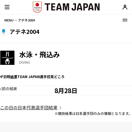
MENU ─ アテネ2004
アテネ2004
水泳・飛込み
DIVING
OP
日程
結果
TEAM JAPAN選手団
見どころ
前の結果
8月28日
この日の日本代表選手団結果
※競技結果は日本選手団のみの情報となります。