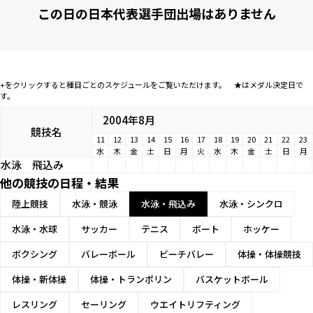
この日の日本代表選手団出場はありません
+をクリックすると種目ごとのスケジュールをご覧いただけます。 ★はメダル決定日で
す。
2004年8月
競技名
11
12
13
14
15
16
17
18
19
20
21
22
23
水
木
金
土
日
月
火
水
木
金
土
日
月
水泳
飛込み
他の競技の日程・結果
陸上競技
水泳・競泳
水泳・飛込み
水泳・シンクロ
水泳・水球
サッカー
テニス
ボート
ホッケー
ボクシング
バレーボール
ビーチバレー
体操・体操競技
体操・新体操
体操・トランポリン
バスケットボール
レスリング
セーリング
ウエイトリフティング