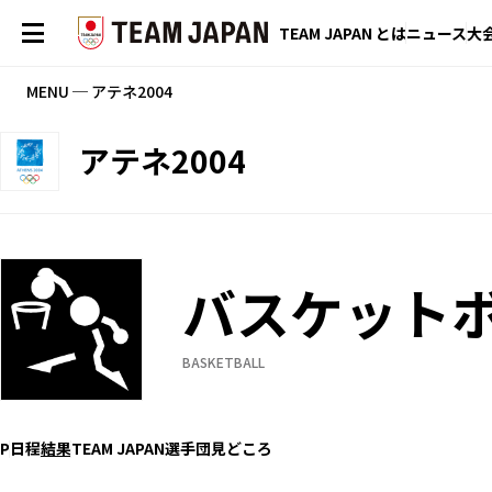
TEAM JAPAN とは
ニュース
大
MENU ─ アテネ2004
アテネ2004
バスケット
BASKETBALL
P
日程
結果
TEAM JAPAN選手団
見どころ