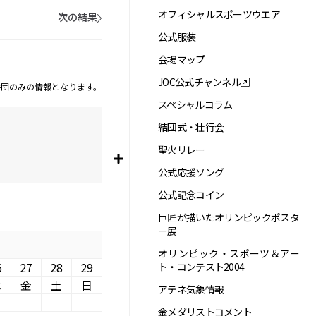
オフィシャルスポーツウエア
次の結果
公式服装
会場マップ
JOC公式チャンネル
手団のみの情報となります。
スペシャルコラム
結団式・壮行会
聖火リレー
公式応援ソング
公式記念コイン
巨匠が描いたオリンピックポスタ
ー展
オリンピック・スポーツ＆アー
6
27
28
29
ト・コンテスト2004
木
金
土
日
アテネ気象情報
金メダリストコメント