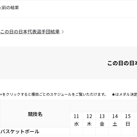
前の結果
この日の日本代表選手団結果
この日の日
+をクリックすると種目ごとのスケジュールをご覧いただけます。 ★はメダル決
競技名
11
12
13
14
15
水
木
金
土
日
バスケットボール