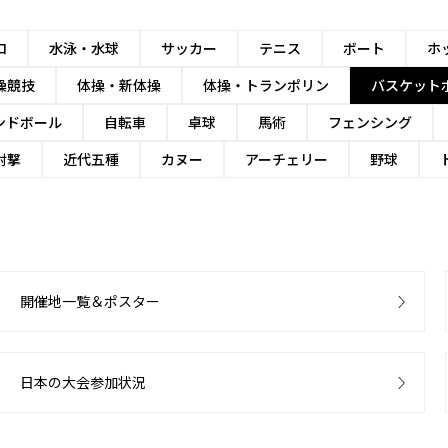
ロ
水泳・水球
サッカー
テニス
ボート
ホ
操競技
体操・新体操
体操・トランポリン
バスケット
ンドボール
自転車
卓球
馬術
フェンシング
射撃
近代五種
カヌー
アーチェリー
野球
開催地一覧＆ポスター
日本の大会参加状況