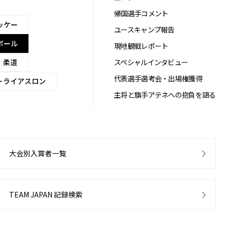
帰国選手コメント
ッケー
ユースキャンプ報告
ボール
現地観戦レポート
柔道
スペシャルインタビュー
代表選手選考会・出場権獲得
トライアスロン
主将と旗手アテネへの抱負を語る
大会別入賞者一覧
TEAM JAPAN 記録検索