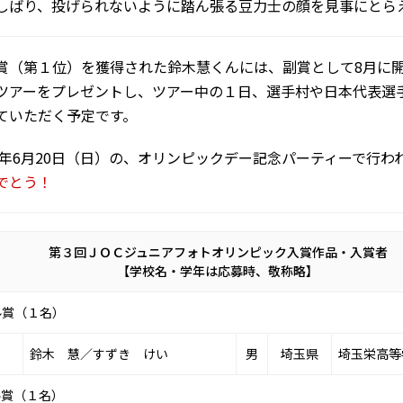
しばり、投げられないように踏ん張る豆力士の顔を見事にとら
賞（第１位）を獲得された鈴木慧くんには、副賞として8月に
ツアーをプレゼントし、ツアー中の１日、選手村や日本代表選
ていただく予定です。
04年6月20日（日）の、オリンピックデー記念パーティーで行わ
でとう！
第３回ＪＯＣジュニアフォトオリンピック入賞作品・入賞者
【学校名・学年は応募時、敬称略】
ル賞（１名）
鈴木 慧／すずき けい
男
埼玉県
埼玉栄高等
ル賞（１名）