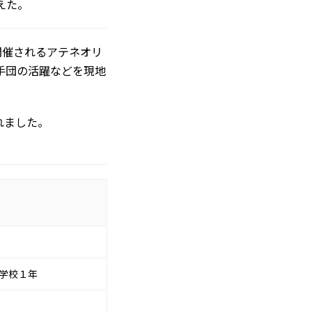
えた。
開催されるアテネオリ
手団の活躍などを現地
れました。
学校１年