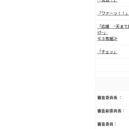
「ワァーッ！！
「応援 −天まで
け−」
≪３枚組≫
「チェッ」
審査委員長 ：
審査副委員長：
審査委員：