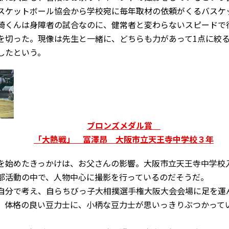
スケットボール協会から学校宛に毎年取材の依頼がくるバスケ
崎くんは身障者の試合なのに、健常者と変わらないスピードで
を切った。現像は先生と一緒に、どちらも力があって1点に絞
したという。
ブロンズメダル賞
「大熱戦」 冨澤昂 大阪市立天王寺中学校３年
を始めたきっかけは、お父さんの影響。大阪市立天王寺中学校
部活動の中で、人物中心に撮影を行っているのだそうだ。
自分で考え、自らちびっ子大相撲選手権大阪大会会場に足を運
、体格の良い豆力士に、小柄な豆力士が思いっきりぶつかって