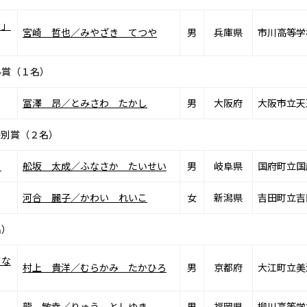
き」
宮崎 哲也／みやざき てつや
男
兵庫県
市川高等学
ル賞（１名）
冨澤 昂／とみさわ たかし
男
大阪府
大阪市立天
特別賞（２名）
」
舩坂 太成／ふなさか たいせい
男
岐阜県
国府町立国
河合 麗子／かわい れいこ
女
新潟県
吉田町立吉
）
さな
村上 貴洋／むらかみ たかひろ
男
京都府
大江町立美
龍 敏幸／りゅう としゆき
男
福岡県
柳川高等学