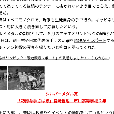
てて追ってくる後続のランナーに抜かれないよう目でとらえ、
品だ。
真はすべてモノクロで、現像も生徒自身の手で行う。キャビネ
スト用に大きく焼き直して応募したという。
ルドメダルの副賞として、８月のアテネオリンピックの観戦ツ
1日は、選手村や日本代表選手団の活躍を
現地からレポート
す
ルテノン神殿の写真を撮りたいと抱負を語ってくれた。
ネオリンピック・現地観戦レポート」が到着しました！こちらから。
シルバーメダル賞
「巧妙な手さばき」宮崎哲也 市川高等学校２年
部に入部し、普段はお祭りやイベントの撮影をしているという