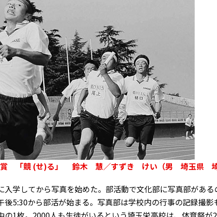
賞 「競 (せ)る」 鈴木 慧／すずき けい（男 埼玉県 
に入学してから写真を始めた。部活動で文化部に写真部がある
午後5:30から部活が始まる。写真部は学校内の行事の記録撮影
中の1枚。2000人も生徒がいるという埼玉栄高校は、体育祭が