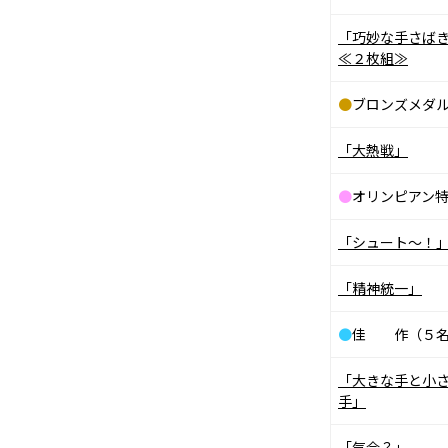
「巧妙な手さば
≪２枚組≫
●
ブロンズメダ
「大熱戦」
●
オリンピアン
「シュート〜！
「精神統一」
●
佳 作（５名
「大きな手と小
手」
「気合？」