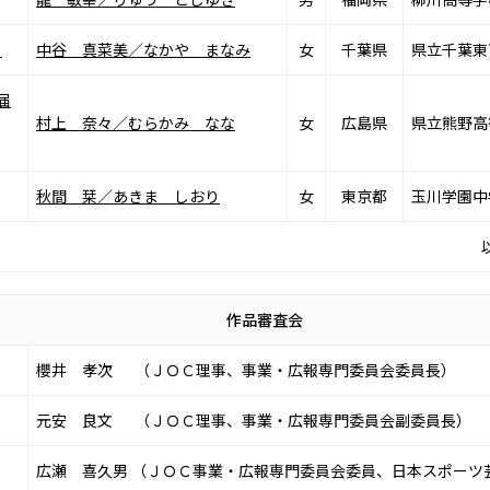
」
中谷 真菜美／なかや まなみ
女
千葉県
県立千葉東
届
村上 奈々／むらかみ なな
女
広島県
県立熊野高
秋間 栞／あきま しおり
女
東京都
玉川学園中
作品審査会
櫻井 孝次 （ＪＯＣ理事、事業・広報専門委員会委員長）
元安 良文 （ＪＯＣ理事、事業・広報専門委員会副委員長）
広瀬 喜久男 （ＪＯＣ事業・広報専門委員会委員、日本スポーツ