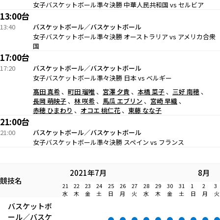
女子バスケットボール準々決勝 中華人民共和国 vs セルビア
13:00台
13:40
バスケットボール／バスケットボール
女子バスケットボール準々決勝 オーストラリア vs アメリカ合衆
国
17:00台
17:20
バスケットボール／バスケットボール
女子バスケットボール準々決勝 日本 vs ベルギー
髙田 真希
町田 瑠唯
宮澤 夕貴
本橋 菜子
三好 南穂
長岡 萌映子
林 咲希
馬瓜 エブリン
宮崎 早織
赤穂 ひまわり
オコエ 桃仁花
東藤 なな子
21:00台
21:00
バスケットボール／バスケットボール
女子バスケットボール準々決勝 スペイン vs フランス
2021年7月
8月
競技名
21
22
23
24
25
26
27
28
29
30
31
1
2
3
水
木
金
土
日
月
火
水
木
金
土
日
月
火
バスケットボ
ール／バスケ