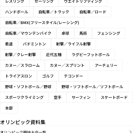
レスリング
セーリング
ウエイトリフティング
ハンドボール
自転車／トラック
自転車／ロード
自転車／BMX(フリースタイル/レーシング)
自転車／マウンテンバイク
卓球
馬術
フェンシング
柔道
バドミントン
射撃／ライフル射撃
射撃／クレー射撃
近代五種
ラグビーフットボール
カヌー／スラローム
カヌー／スプリント
アーチェリー
トライアスロン
ゴルフ
テコンドー
野球・ソフトボール／野球
野球・ソフトボール／ソフトボール
スポーツクライミング
空手
サーフィン
スケートボード
本部
オリンピック資料集
オリンピック競技大会一覧