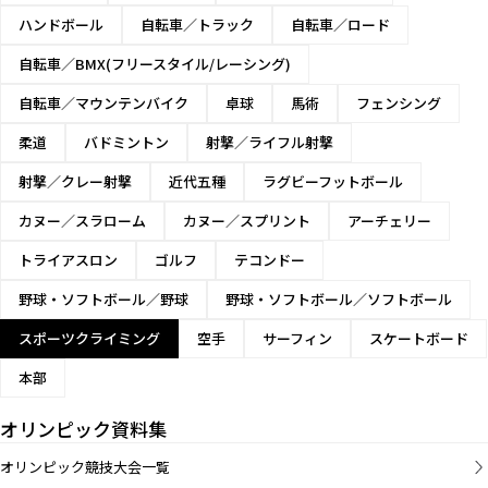
ハンドボール
自転車／トラック
自転車／ロード
自転車／BMX(フリースタイル/レーシング)
自転車／マウンテンバイク
卓球
馬術
フェンシング
柔道
バドミントン
射撃／ライフル射撃
射撃／クレー射撃
近代五種
ラグビーフットボール
カヌー／スラローム
カヌー／スプリント
アーチェリー
トライアスロン
ゴルフ
テコンドー
野球・ソフトボール／野球
野球・ソフトボール／ソフトボール
スポーツクライミング
空手
サーフィン
スケートボード
本部
オリンピック資料集
オリンピック競技大会一覧