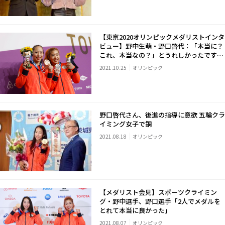
【東京2020オリンピックメダリストインタ
ビュー】野中生萌・野口啓代：「本当に？
これ、本当なの？」とうれしかったですけ
ど、うれしい以上でしたね
2021.10.25
オリンピック
野口啓代さん、後進の指導に意欲 五輪クラ
イミング女子で銅
2021.08.18
オリンピック
【メダリスト会見】スポーツクライミン
グ・野中選手、野口選手「2人でメダルを
とれて本当に良かった」
2021.08.07
オリンピック