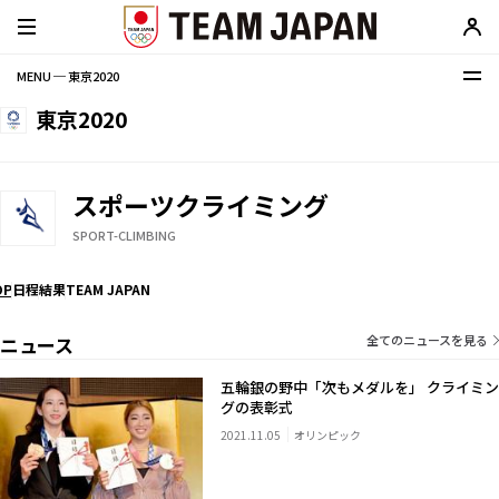
MENU ─ 東京2020
東京2020
スポーツクライミング
SPORT-CLIMBING
OP
日程
結果
TEAM JAPAN
ニュース
全てのニュースを見る
五輪銀の野中「次もメダルを」 クライミン
グの表彰式
2021.11.05
オリンピック