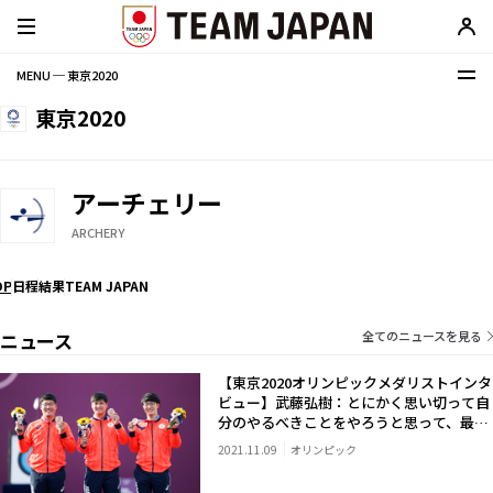
MENU ─ 東京2020
東京2020
アーチェリー
ARCHERY
OP
日程
結果
TEAM JAPAN
ニュース
全てのニュースを見る
【東京2020オリンピックメダリストインタ
ビュー】武藤弘樹：とにかく思い切って自
分のやるべきことをやろうと思って、最後
の一本を打ちました
2021.11.09
オリンピック