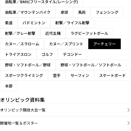
自転車／BMX(フリースタイル/レーシング)
自転車／マウンテンバイク
卓球
馬術
フェンシング
柔道
バドミントン
射撃／ライフル射撃
射撃／クレー射撃
近代五種
ラグビーフットボール
カヌー／スラローム
カヌー／スプリント
アーチェリー
トライアスロン
ゴルフ
テコンドー
野球・ソフトボール／野球
野球・ソフトボール／ソフトボール
スポーツクライミング
空手
サーフィン
スケートボード
本部
オリンピック資料集
オリンピック競技大会一覧
開催地一覧＆ポスター