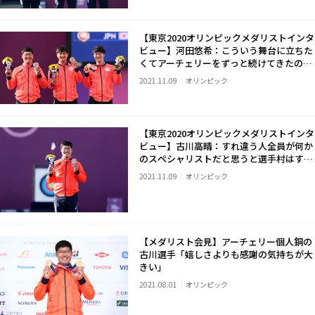
【東京2020オリンピックメダリストインタ
ビュー】河田悠希：こういう舞台に立ちた
くてアーチェリーをずっと続けてきたので
本当にうれしい
2021.11.09
オリンピック
【東京2020オリンピックメダリストインタ
ビュー】古川高晴：すれ違う人全員が何か
のスペシャリストだと思うと選手村はすご
い空間
2021.11.09
オリンピック
【メダリスト会見】アーチェリー個人銅の
古川選手「嬉しさよりも感謝の気持ちが大
きい」
2021.08.01
オリンピック