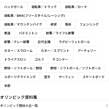
ハンドボール
自転車／トラック
自転車／ロード
自転車／BMX(フリースタイル/レーシング)
自転車／マウンテンバイク
卓球
馬術
フェンシング
柔道
バドミントン
射撃／ライフル射撃
射撃／クレー射撃
近代五種
ラグビーフットボール
カヌー／スラローム
カヌー／スプリント
アーチェリー
トライアスロン
ゴルフ
テコンドー
野球・ソフトボール／野球
野球・ソフトボール／ソフトボール
スポーツクライミング
空手
サーフィン
スケートボード
本部
オリンピック資料集
オリンピック競技大会一覧