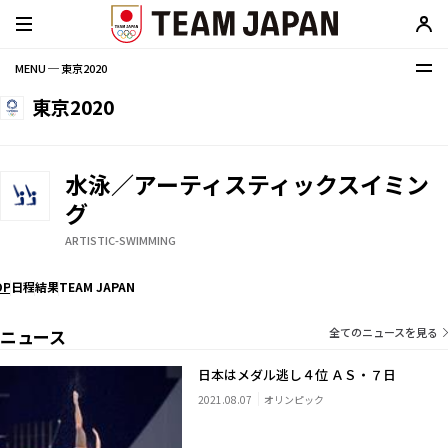
MENU ─ 東京2020
東京2020
水泳／アーティスティックスイミン
グ
ARTISTIC-SWIMMING
OP
日程
結果
TEAM JAPAN
ニュース
全てのニュースを見る
日本はメダル逃し４位 ＡＳ・７日
2021.08.07
オリンピック