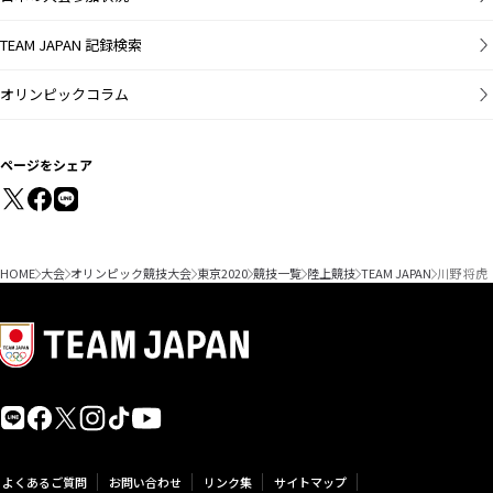
男子三段跳
TEAM JAPAN 記録検索
男子砲丸投
オリンピックコラム
21
22
23
24
25
26
27
28
29
30
31
1
2
3
男子円盤投
ページをシェア
男子ハンマー
投
男子やり投
HOME
大会
オリンピック競技大会
東京2020
競技一覧
陸上競技
TEAM JAPAN
川野 将虎
男子十種競技
女子100m
女子200m
よくあるご質問
お問い合わせ
リンク集
サイトマップ