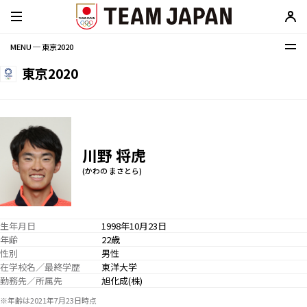
MENU ─ 東京2020
東京2020
川野 将虎
(かわの まさとら)
生年月日
1998年10月23日
年齢
22歳
性別
男性
在学校名／最終学歴
東洋大学
勤務先／所属先
旭化成(株)
※年齢は2021年7月23日時点