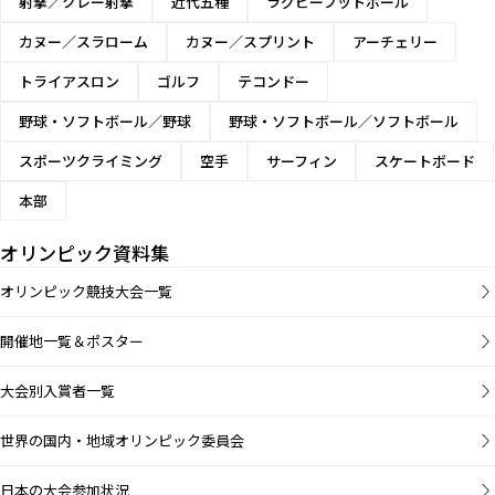
射撃／クレー射撃
近代五種
ラグビーフットボール
男子20km競
カヌー／スラローム
カヌー／スプリント
アーチェリー
歩
トライアスロン
ゴルフ
テコンドー
男子50km競
野球・ソフトボール／野球
野球・ソフトボール／ソフトボール
歩
スポーツクライミング
空手
サーフィン
スケートボード
男子4×100m
リレー
本部
男子4×400m
オリンピック資料集
リレー
オリンピック競技大会一覧
男子走高跳
開催地一覧＆ポスター
男子棒高跳
大会別入賞者一覧
男子走幅跳
世界の国内・地域オリンピック委員会
日本の大会参加状況