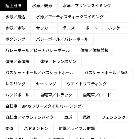
男子800m
陸上競技
水泳／競泳
水泳／マラソンスイミング
水泳／飛込
水泳／アーティスティックスイミング
男子1,500m
水泳／水球
サッカー
テニス
ボート
ホッケー
男子5,000m
ボクシング
バレーボール／バレーボール
バレーボール／ビーチバレーボール
体操／体操競技
男子10,000m
体操／新体操
体操／トランポリン
バスケットボール／バスケットボール
バスケットボール／3x3
男子マラソン
レスリング
セーリング
ウエイトリフティング
男子110mハ
ハンドボール
自転車／トラック
自転車／ロード
ードル
自転車／BMX(フリースタイル/レーシング)
男子400mハ
ードル
自転車／マウンテンバイク
卓球
馬術
フェンシング
21
22
23
24
25
26
27
28
29
30
31
1
2
3
柔道
バドミントン
射撃／ライフル射撃
男子3,000m
障害