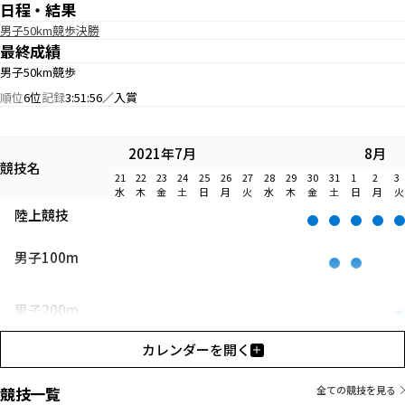
日程・結果
男子50km競歩決勝
最終成績
男子50km競歩
順位
6位
記録
3:51:56／入賞
2021年7月
8月
競技名
21
22
23
24
25
26
27
28
29
30
31
1
2
3
水
木
金
土
日
月
火
水
木
金
土
日
月
火
陸上競技
男子100m
男子200m
カレンダーを開く
男子400m
競技一覧
全ての競技を見る