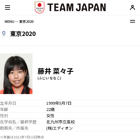
MENU ─ 東京2020
東京2020
藤井 菜々子
(ふじい ななこ)
生年月日
1999年5月7日
年齢
22歳
性別
女性
在学校名／最終学歴
北九州市立高校
勤務先／所属先
(株)エディオン
※年齢は2021年7月23日時点