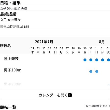
日程・結果
女子20km競歩決勝
最終成績
女子20km競歩
順位
13位
記録
1:31:55
2021年7月
8月
競技名
21
22
23
24
25
26
27
28
29
30
31
1
2
3
水
木
金
土
日
月
火
水
木
金
土
日
月
火
陸上競技
男子100m
男子200m
カレンダーを開く
男子400m
競技一覧
全ての競技を見る