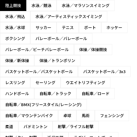
男子800m
陸上競技
水泳／競泳
水泳／マラソンスイミング
水泳／飛込
水泳／アーティスティックスイミング
男子1,500m
水泳／水球
サッカー
テニス
ボート
ホッケー
男子5,000m
ボクシング
バレーボール／バレーボール
バレーボール／ビーチバレーボール
体操／体操競技
男子10,000m
体操／新体操
体操／トランポリン
バスケットボール／バスケットボール
バスケットボール／3x3
男子マラソン
レスリング
セーリング
ウエイトリフティング
男子110mハ
ハンドボール
自転車／トラック
自転車／ロード
ードル
自転車／BMX(フリースタイル/レーシング)
男子400mハ
ードル
自転車／マウンテンバイク
卓球
馬術
フェンシング
21
22
23
24
25
26
27
28
29
30
31
1
2
3
柔道
バドミントン
射撃／ライフル射撃
男子3,000m
障害