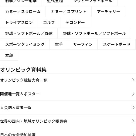
射撃／クレー射撃
近代五種
ラグビーフットボール
男子20km競
カヌー／スラローム
カヌー／スプリント
アーチェリー
歩
トライアスロン
ゴルフ
テコンドー
男子50km競
野球・ソフトボール／野球
野球・ソフトボール／ソフトボール
歩
スポーツクライミング
空手
サーフィン
スケートボード
男子4×100m
リレー
本部
男子4×400m
オリンピック資料集
リレー
オリンピック競技大会一覧
男子走高跳
開催地一覧＆ポスター
男子棒高跳
大会別入賞者一覧
男子走幅跳
世界の国内・地域オリンピック委員会
日本の大会参加状況