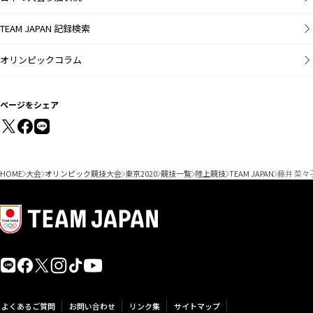
男子三段跳
TEAM JAPAN 記録検索
男子砲丸投
オリンピックコラム
21
22
23
24
25
26
27
28
29
30
31
1
2
3
男子円盤投
ページをシェア
男子ハンマー
投
男子やり投
HOME
大会
オリンピック競技大会
東京2020
競技一覧
陸上競技
TEAM JAPAN
藤井 菜々
男子十種競技
女子100m
女子200m
よくあるご質問
お問い合わせ
リンク集
サイトマップ