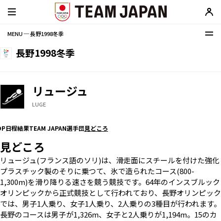
MENU ─ 長野1998冬季
長野1998冬季
リュージュ
LUGE
OP
日程
結果
TEAM JAPAN選手団
見どころ
見どころ
リュージュ
(フランス語のソリ)は、滑走面にスチールを付けた強化
プラスチック製のそりに乗つて、氷で造られたコース(800-
1,300m)を滑り降りる速さを競う競技です。64年のインスブルック
オリンピックから正式競技として行われており、長野オリンピック
では、男子1人乗り、女子1人乗り、2人乗りの3種目が行われます。
長野のコースは男子が1,326m、女子と2人乗りが1,194m。15のカ