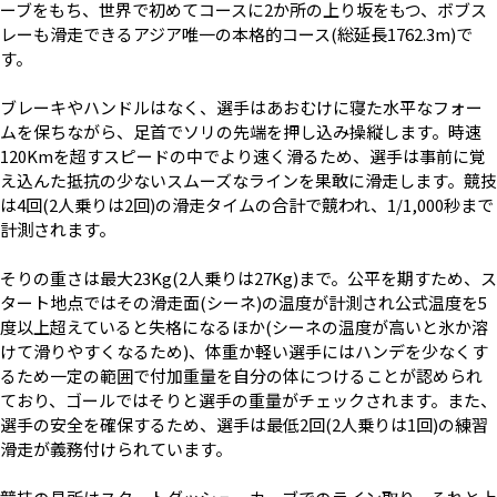
ーブをもち、世界で初めてコースに2か所の上り坂をもつ、ボブス
レーも滑走できるアジア唯一の本格的コース(総延長1762.3m)で
す。
ブレーキやハンドルはなく、選手はあおむけに寝た水平なフォー
ムを保ちながら、足首でソリの先端を押し込み操縦します。時速
120Kmを超すスピードの中でより速く滑るため、選手は事前に覚
え込んた抵抗の少ないスムーズなラインを果敢に滑走します。競技
は4回(2人乗りは2回)の滑走タイムの合計で競われ、1/1,000秒まで
計測されます。
そりの重さは最大23Kg(2人乗りは27Kg)まで。公平を期すため、ス
タート地点ではその滑走面(シーネ)の温度が計測され公式温度を5
度以上超えていると失格になるほか(シーネの温度が高いと氷か溶
けて滑りやすくなるため)、体重か軽い選手にはハンデを少なくす
るため一定の範囲で付加重量を自分の体につけることが認められ
ており、ゴールではそりと選手の重量がチェックされます。また、
選手の安全を確保するため、選手は最低2回(2人乗りは1回)の練習
滑走が義務付けられています。