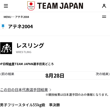
MENU ─ アテネ2004
アテネ2004
レスリング
WRESTLING
OP
日程
結果
TEAM JAPAN選手団
見どころ
前の結果
次の結果
8月28日
この日の日本代表選手団結果
※競技結果は日本選手団のみの情報となります。
男子フリースタイル55kg級 準決勝