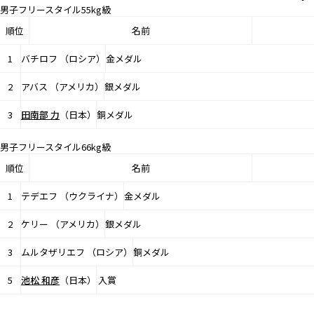
男子フリースタイル55kg級
順位
名前
1
バチロフ （ロシア）
金メダル
2
アバス （アメリカ）
銀メダル
3
田南部 力
（日本）
銅メダル
男子フリースタイル66kg級
順位
名前
1
テデエフ （ウクライナ）
金メダル
2
ケリー （アメリカ）
銀メダル
3
ムルタザリエフ （ロシア）
銅メダル
5
池松 和彦
（日本）
入賞