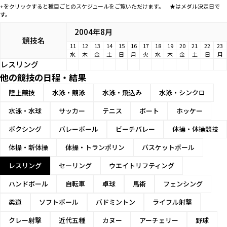
+をクリックすると種目ごとのスケジュールをご覧いただけます。 ★はメダル決定日で
す。
2004年8月
競技名
11
12
13
14
15
16
17
18
19
20
21
22
23
水
木
金
土
日
月
火
水
木
金
土
日
月
レスリング
他の競技の日程・結果
陸上競技
水泳・競泳
水泳・飛込み
水泳・シンクロ
水泳・水球
サッカー
テニス
ボート
ホッケー
ボクシング
バレーボール
ビーチバレー
体操・体操競技
体操・新体操
体操・トランポリン
バスケットボール
レスリング
セーリング
ウエイトリフティング
ハンドボール
自転車
卓球
馬術
フェンシング
柔道
ソフトボール
バドミントン
ライフル射撃
クレー射撃
近代五種
カヌー
アーチェリー
野球